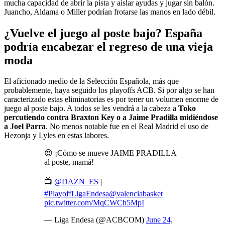
mucha capacidad de abrir la pista y aislar ayudas y jugar sin balón.
Juancho, Aldama o Miller podrían frotarse las manos en lado débil.
¿Vuelve el juego al poste bajo? España
podría encabezar el regreso de una vieja
moda
El aficionado medio de la Selección Española, más que
probablemente, haya seguido los playoffs ACB. Si por algo se han
caracterizado estas eliminatorias es por tener un volumen enorme de
juego al poste bajo. A todos se les vendrá a la cabeza a
Toko
percutiendo contra Braxton Key o a Jaime Pradilla midiéndose
a Joel Parra
. No menos notable fue en el Real Madrid el uso de
Hezonja y Lyles en estas labores.
😍 ¡Cómo se mueve JAIME PRADILLA
al poste, mamá!
📺
@DAZN_ES
|
#PlayoffLigaEndesa
@valenciabasket
pic.twitter.com/MqCWCh5MpI
— Liga Endesa (@ACBCOM)
June 24,