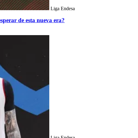
Liga Endesa
sperar de esta nueva era?
Liga Endesa