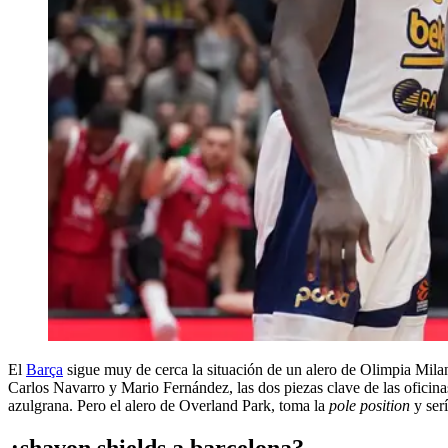
El
Barça
sigue muy de cerca la situación de un alero de Olimpia Mil
Carlos Navarro y Mario Fernández, las dos piezas clave de las oficina
azulgrana. Pero el alero de Overland Park, toma la
pole position
y ser
¿shavon shields a barcelona?