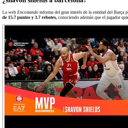
La web
Encestando
informa del gran interés de la entidad del Barça 
de 15.7 puntos y 3.7 rebotes,
conociendo además que el jugador quier