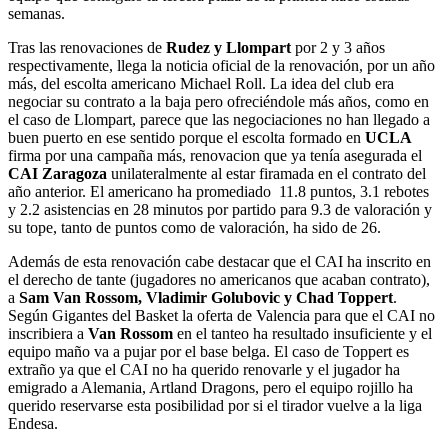
semanas.
Tras las renovaciones de
Rudez y Llompart
por 2 y 3 años
respectivamente, llega la noticia oficial de la renovación, por un año
más, del escolta americano Michael Roll. La idea del club era
negociar su contrato a la baja pero ofreciéndole más años, como en
el caso de Llompart, parece que las negociaciones no han llegado a
buen puerto en ese sentido porque el escolta formado en
UCLA
firma por una campaña más, renovacion que ya tenía asegurada el
CAI Zaragoza
unilateralmente al estar firamada en el contrato del
año anterior. El americano
ha promediado 11.8 puntos, 3.1 rebotes
y 2.2 asistencias en 28 minutos por partido para 9.3 de valoración y
su tope, tanto de puntos como de valoración, ha sido de 26.
Además de esta renovación cabe destacar que el CAI ha inscrito en
el derecho de tante (jugadores no americanos que acaban contrato),
a
Sam Van Rossom, Vladimir Golubovic y Chad Toppert
.
Según Gigantes del Basket la oferta de Valencia para que el CAI no
inscribiera a
Van Rossom
en el tanteo ha resultado insuficiente y el
equipo maño va a pujar por el base belga. El caso de Toppert es
extraño ya que el CAI no ha querido renovarle y el jugador ha
emigrado a Alemania, Artland Dragons, pero el equipo rojillo ha
querido reservarse esta posibilidad por si el tirador vuelve a la liga
Endesa.