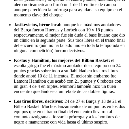
alero norteamericano firmó un 1 de 11 en tiros de campo
aunque pareció en la prórroga para ayudar a su equipo en el
momento clave del choque.
Jasikevicius, héroe local:
aunque los máximos anotadores
del Barça fueron Huertas y Lorbek con 19 y 18 puntos
respectivamente, el mejor fue sin duda el base lituano que dio
un clinic en la segunda parte. Sus tiros libres en el tramo final
del encuentro (aún no ha fallado uno en toda la temporada en
ninguna competición) fueron decisivos.
Kostas y Hamilton, los mejores del Bilbao Basket:
el
escolta griego fue el máximo anotador de su equipo con 24
puntos gracias sobre todo a su fiabilidad en los tiros libres
donde anotó 10 de 11 intentos. El mejor sin embargo fue
Lamont Hamilton que acabó con 21 puntos y 6 rebotes con
un gran 4 de 4 en triples. Mumbrú también hizo un buen
encuentro quedándose a un rebote de las dobles figuras.
Los tiros libres, decisivos:
24 de 27 el Barça y 18 de 21 el
Bilbao Basket. Muchos lanzamientos de un puntos en los dos
equipos que en el tramo final del encuentro llevaron al
conjunto azulgrana a forzar la prórroga y a los hombres de
negro a mantenerse con vida hasta el último suspiro.