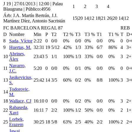
J 19 | 27/01/2013 | 12:00 | Palau
1
2
3
4
Blaugrana | Público:4956
Árb: J.A. Martín Bertrán, J.J.
15|20
14|12
18|21
26|20
14|12
Martínez Díez, Antonio Sacristán
FC BARCELONA REGAL 87
REB
D
Nombre
Min
P
T2
T2 %
T3
T3 %
T1
T1 %
T
D
8
Sada, Víctor
2:22
0
0/0
0%
0/0
0%
0/0
0%
0
0+
9
Huertas, M.
32:31
19
5/12
42%
1/3
33%
6/7
86%
4
3+
Abrines,
10
23:43
5
1/1
100%
1/3
33%
0/0
0%
3
2+
Álex
Navarro,
11
5:20
0
0/0
0%
0/1
0%
0/0
0%
0
0+
J.C.
Jasikevicius,
13
25:42
14
3/5
60%
0/2
0%
8/8
100%
3
3+
S.
Todorovic,
14
M.
18
Wallace, CJ
16:10
0
0/0
0%
0/2
0%
0/0
0%
3
2+
Rabaseda,
22
16:11
7
2/2
100%
1/2
50%
0/0
0%
2
1+
Xavi
Lorbek,
25
30:25
18
5/8
63%
2/5
40%
2/2
100%
2
2+
Erazem
Jawai,