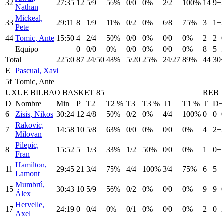
32
27:35
12
5/9
56%
0/0
0%
2/2
100%
14
9+
Nathan
Mickeal,
33
29:11
8
1/9
11%
0/2
0%
6/8
75%
3
1+
Pete
44
Tomic, Ante
15:50
4
2/4
50%
0/0
0%
0/0
0%
2
2+
Equipo
0
0/0
0%
0/0
0%
0/0
0%
8
5+
Total
225:0
87
24/50
48%
5/20
25%
24/27
89%
44
30
E
Pascual, Xavi
5f
Tomic, Ante
UXUE BILBAO BASKET 85
REB
D
Nombre
Min
P
T2
T2 %
T3
T3 %
T1
T1 %
T
D
6
Zisis, Nikos
30:24
12
4/8
50%
0/2
0%
4/4
100%
0
0+
Rakovic,
7
14:58
10
5/8
63%
0/0
0%
0/0
0%
4
2+
Milovan
Pilepic,
8
15:52
5
1/3
33%
1/2
50%
0/0
0%
1
0+
Fran
Hamilton,
11
29:45
21
3/4
75%
4/4
100%
3/4
75%
6
5+
Lamont
Mumbrú,
15
30:43
10
5/9
56%
0/2
0%
0/0
0%
9
9+
Álex
Hervelle,
17
24:19
0
0/4
0%
0/1
0%
0/0
0%
2
0+
Axel