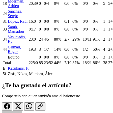
Moerman,
18
20:39
0
0/4
0%
0/0
0%
0/0
0%
5
5+
Adrien
Sánchez,
24
Sergio
31
López, Raül
16:0
0
0/0
0%
0/1
0%
0/0
0%
1
1+
Samb,
33
0:17
0
0/0
0%
0/0
0%
0/0
0%
1
1+
Mamadou
Vasileiadis,
34
23:0
24
4/5
80%
2/7
29%
10/11
91%
2
1+
K.
Grimau,
44
19:3
3
1/7
14%
0/0
0%
1/2
50%
4
2+
Roger
Equipo
0
0/0
0%
0/0
0%
0/0
0%
3
1+
Total
225:0
85
23/52
44%
7/19
37%
18/21
86%
38
27
E
Katsikaris, F.
5f
Zisis, Nikos, Mumbrú, Álex
¿Te ha gustado el artículo?
Compártelo con quien también ame el baloncesto.