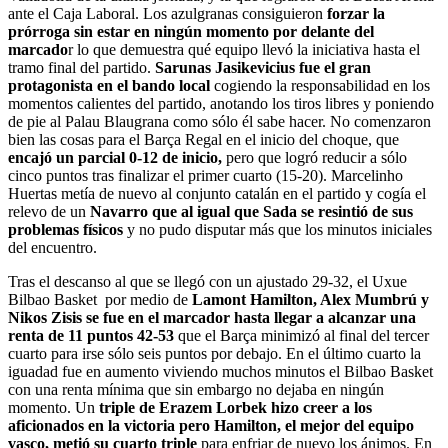
ante el Caja Laboral. Los azulgranas consiguieron
forzar la
prórroga sin estar en ningún momento por delante del
marcado
r lo que demuestra qué equipo llevó la iniciativa hasta el
tramo final del partido.
Sarunas Jasikevicius fue el gran
protagonista en el bando local
cogiendo la responsabilidad en los
momentos calientes del partido, anotando los tiros libres y poniendo
de pie al Palau Blaugrana como sólo él sabe hacer. No comenzaron
bien las cosas para el Barça Regal en el inicio del choque, que
encajó un parcial 0-12 de inicio,
pero que logró reducir a sólo
cinco puntos tras finalizar el primer cuarto (15-20). Marcelinho
Huertas metía de nuevo al conjunto catalán en el partido y cogía el
relevo de un
Navarro que al igual que Sada se resintió de sus
problemas físicos
y no pudo disputar más que los minutos iniciales
del encuentro.
Tras el descanso al que se llegó con un ajustado 29-32, el Uxue
Bilbao Basket por medio de
Lamont Hamilton, Alex Mumbrú y
Nikos Zisis se fue en el marcador hasta llegar a alcanzar una
renta de 11 puntos 42-53
que el Barça minimizó al final del tercer
cuarto para irse sólo seis puntos por debajo. En el último cuarto la
iguadad fue en aumento viviendo muchos minutos el Bilbao Basket
con una renta mínima que sin embargo no dejaba en ningún
momento. Un
triple de Erazem Lorbek hizo creer a los
aficionados en la victoria pero Hamilton, el mejor del equipo
vasco, metió su cuarto triple
para enfriar de nuevo los ánimos. En