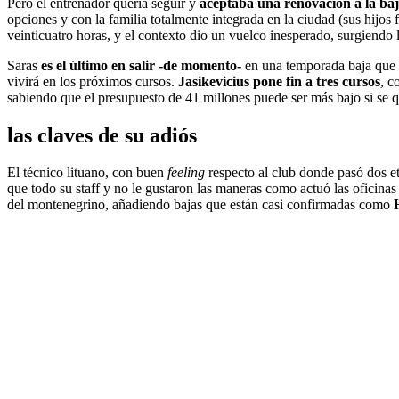
Pero el entrenador quería seguir y
aceptaba una renovación a la ba
opciones y con la familia totalmente integrada en la ciudad (sus hijos
veinticuatro horas, y el contexto dio un vuelco inesperado, surgiendo 
Saras
es el último en salir -de momento-
en una temporada baja que s
vivirá en los próximos cursos.
Jasikevicius pone fin a tres cursos
, c
sabiendo que el presupuesto de 41 millones puede ser más bajo si se q
las claves de su adiós
El técnico lituano, con buen
feeling
respecto al club donde pasó dos et
que todo su staff y no le gustaron las maneras como actuó las oficina
del montenegrino, añadiendo bajas que están casi confirmadas como