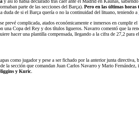
ja
y así lo había declarado tras caer ante el Madrid en Kaunas, sabiendo
 formaban parte de las secciones del Barça).
Pero en las últimas horas
la duda de si el Barça quería o no la continuidad del lituano, teniendo a
e prevé complicada, atados económicamente e inmersos en cumplir el fa
on una Copa del Rey y dos títulos ligueros. Navarro comentó que la reno
uiere hacer una plantilla compensada, llegando a la cifra de 27,2 para e
apas como jugador y pese a ser fichado por la anterior junta directiva, 
s de la sección que comandan Juan Carlos Navarro y Mario Fernández, in
Higgins y Kuric
.