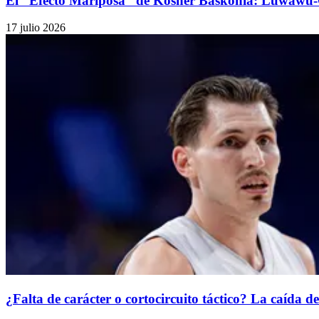
El “Efecto Mariposa” de Kosner Baskonia: Luwawu-
17 julio 2026
¿Falta de carácter o cortocircuito táctico? La caída 