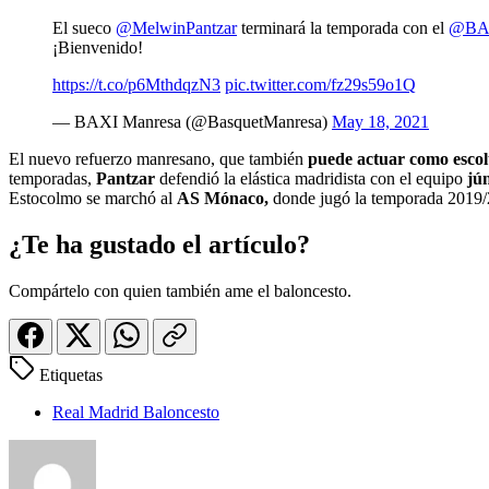
El sueco
@MelwinPantzar
terminará la temporada con el
@BA
¡Bienvenido!
https://t.co/p6MthdqzN3
pic.twitter.com/fz29s59o1Q
— BAXI Manresa (@BasquetManresa)
May 18, 2021
El nuevo refuerzo manresano, que también
puede actuar como escol
temporadas,
Pantzar
defendió la elástica madridista con el equipo
jú
Estocolmo se marchó al
AS Mónaco,
donde jugó la temporada 2019/
¿Te ha gustado el artículo?
Compártelo con quien también ame el baloncesto.
Etiquetas
Real Madrid Baloncesto