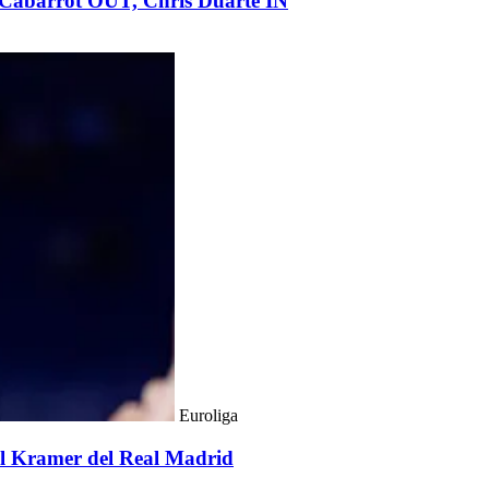
Cabarrot OUT, Chris Duarte IN
Euroliga
del Kramer del Real Madrid