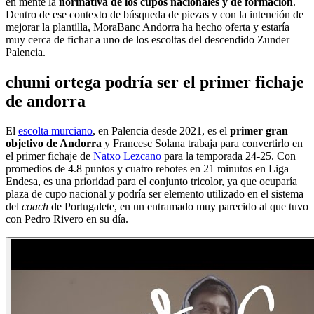
en mente la
normativa de los cupos nacionales y de formación
.
Dentro de ese contexto de búsqueda de piezas y con la intención de
mejorar la plantilla, MoraBanc Andorra ha hecho oferta y estaría
muy cerca de fichar a uno de los escoltas del descendido Zunder
Palencia.
chumi ortega podría ser el primer fichaje
de andorra
El
escolta murciano
, en Palencia desde 2021, es el
primer gran
objetivo de Andorra
y Francesc Solana trabaja para convertirlo en
el primer fichaje de
Natxo Lezcano
para la temporada 24-25. Con
promedios de 4.8 puntos y cuatro rebotes en 21 minutos en Liga
Endesa, es una prioridad para el conjunto tricolor, ya que ocuparía
plaza de cupo nacional y podría ser elemento utilizado en el sistema
del
coach
de Portugalete, en un entramado muy parecido al que tuvo
con Pedro Rivero en su día.