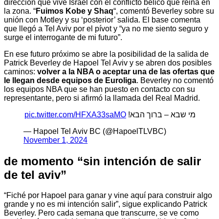
dirección que vive Israel con el conflicto bélico que reina en
la zona. “
Fuimos Kobe y Shaq
“, comentó Beverley sobre su
unión con Motley y su ‘posterior’ salida. El base comenta
que llegó a Tel Aviv por el pívot y “ya no me siento seguro y
surge el interrogante de mi futuro”.
En ese futuro próximo se abre la posibilidad de la salida de
Patrick Beverley de Hapoel Tel Aviv y se abren dos posibles
caminos:
volver a la NBA o aceptar una de las ofertas que
le llegan desde equipos de Euroliga
. Beverley no comentó
los equipos NBA que se han puesto en contacto con su
representante, pero si afirmó la llamada del Real Madrid.
pic.twitter.com/HFXA33saMO
מי שבא – ברוך הבא!
— Hapoel Tel Aviv BC (@HapoelTLVBC)
November 1, 2024
de momento “sin intención de salir
de tel aviv”
“Fiché por Hapoel para ganar y vine aquí para construir algo
grande y no es mi intención salir”, sigue explicando Patrick
Beverley. Pero cada semana que transcurre, se ve como