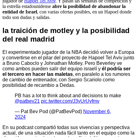
jugador de
Hapoel Tel Aviv
. Y pasan las semanas de competición y
la estrella estadounidense
abre la posibilidad de abandonar la
entidad de Israel
, con varias ofertas posibles, en un Hapoel donde
todo son dudas y salidas.
la traición de motley y la posibilidad
del real madrid
El experimentado jugador de la NBA decidió volver a Europa
y convertirse en el pilar del proyecto de Hapoel Tel Aviv junto
a Bruno Caboclo y Johnathan Motley. Pero Beverley ve
como ambos pueden salir del equipo israelí y
él podría ser
el tercero en hacer las maletas
, en paralelo a los rumores
de cambio de entrenador, con Sergio Scariolo como
posibilidad de recambio a Dedas.
PB has a lot to think about and decisions to make
@patbev21
pic.twitter.com/J3yUrUyfmv
— Pat Bev Pod (@PatBevPod)
November 6,
2024
En su podcast compartió todas sus vivencias y perspectiva
actual, de una situación nada fácil tanto en el equipo como la