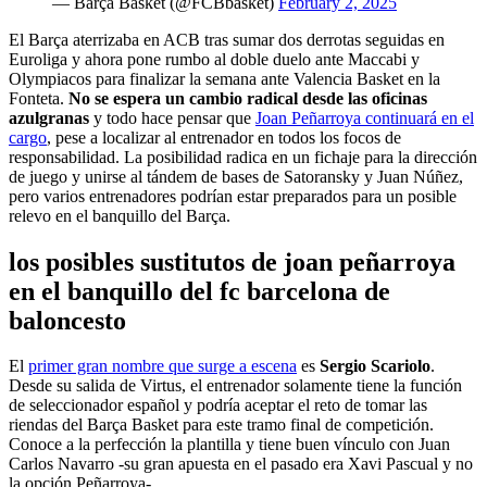
— Barça Basket (@FCBbasket)
February 2, 2025
El Barça aterrizaba en ACB tras sumar dos derrotas seguidas en
Euroliga y ahora pone rumbo al doble duelo ante Maccabi y
Olympiacos para finalizar la semana ante Valencia Basket en la
Fonteta.
No se espera un cambio radical desde las oficinas
azulgranas
y todo hace pensar que
Joan Peñarroya continuará en el
cargo
, pese a localizar al entrenador en todos los focos de
responsabilidad. La posibilidad radica en un fichaje para la dirección
de juego y unirse al tándem de bases de Satoransky y Juan Núñez,
pero varios entrenadores podrían estar preparados para un posible
relevo en el banquillo del Barça.
los posibles sustitutos de joan peñarroya
en el banquillo del fc barcelona de
baloncesto
El
primer gran nombre que surge a escena
es
Sergio Scariolo
.
Desde su salida de Virtus, el entrenador solamente tiene la función
de seleccionador español y podría aceptar el reto de tomar las
riendas del Barça Basket para este tramo final de competición.
Conoce a la perfección la plantilla y tiene buen vínculo con Juan
Carlos Navarro -su gran apuesta en el pasado era Xavi Pascual y no
la opción Peñarroya-.