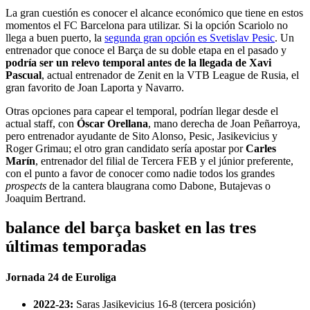
La gran cuestión es conocer el alcance económico que tiene en estos
momentos el FC Barcelona para utilizar. Si la opción Scariolo no
llega a buen puerto, la
segunda gran opción es Svetislav Pesic
. Un
entrenador que conoce el Barça de su doble etapa en el pasado y
podría ser un relevo temporal antes de la llegada de Xavi
Pascual
, actual entrenador de Zenit en la VTB League de Rusia, el
gran favorito de Joan Laporta y Navarro.
Otras opciones para capear el temporal, podrían llegar desde el
actual staff, con
Óscar Orellana
, mano derecha de Joan Peñarroya,
pero entrenador ayudante de Sito Alonso, Pesic, Jasikevicius y
Roger Grimau; el otro gran candidato sería apostar por
Carles
Marín
, entrenador del filial de Tercera FEB y el júnior preferente,
con el punto a favor de conocer como nadie todos los grandes
prospects
de la cantera blaugrana como Dabone, Butajevas o
Joaquim Bertrand.
balance del barça basket en las tres
últimas temporadas
Jornada 24 de Euroliga
2022-23:
Saras Jasikevicius 16-8 (tercera posición)