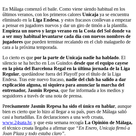
En Málaga comenzó el baile. Como viene siendo habitual en los
últimos veranos, con los primeros calores
Unicaja
ya se encuentra
eliminado en la
Liga Endesa
, y estos fracasos conllevan a empezar
a pensar en jugadores nuevos y dar un giro de timón a la plantilla.
Empieza un nuevo y largo verano en la Costa del Sol donde va
a ser muy habitual levantarse cada día con nuevos nombres de
jugadores
que pueden terminar recalando en el club malagueño de
cara a la próxima temporada.
Lo cierto es que
por la parte de Unicaja nadie ha hablado
. El
silencio se ha hecho en Los Guindos
desde que el equipo cayese
en la pista del Barcelona Regal en la última jornada de la Liga
Regular
, quedándose fuera del Playoff por el título de la Liga
Endesa. Tras este nuevo fracaso,
nadie del club ha salido a dar
explicación alguna, ni siquiera para anunciar la marcha del
entrenador, Jasmin Repesa
, que fue informada a los medios y
seguidores a través de una nota de prensa.
P
recisamente Jasmin Repesa ha sido el único en hablar
, aunque
bien es cierto que lo hizo al llegar a su país, pues de Málaga salió
casi a hurtadillas. En declaraciones a una web croata,
www.24sata.hr
, y que esta semana recogía
La Opinión de Málaga,
el técnico croata llegaba a afirmar que
“En Enero, Unicaja firmó a
Joan Plaza y todo estaba claro”
.