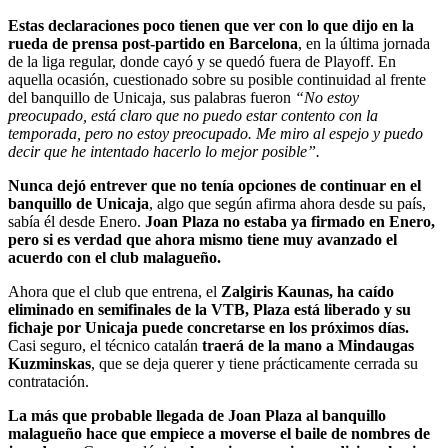
Estas declaraciones poco tienen que ver con lo que dijo en la
rueda de prensa post-partido en Barcelona
, en la última jornada
de la liga regular, donde cayó y se quedó fuera de Playoff. En
aquella ocasión, cuestionado sobre su posible continuidad al frente
del banquillo de Unicaja, sus palabras fueron
“No estoy
preocupado, está claro que no puedo estar contento con la
temporada, pero no estoy preocupado. Me miro al espejo y puedo
decir que he intentado hacerlo lo mejor posible”.
Nunca dejó entrever que no tenía opciones de continuar en el
banquillo de Unicaja
, algo que según afirma ahora desde su país,
sabía él desde Enero.
Joan Plaza no estaba ya firmado en Enero,
pero si es verdad que ahora mismo tiene muy avanzado el
acuerdo con el club malagueño.
Ahora que el club que entrena, el
Zalgiris Kaunas, ha caído
eliminado en semifinales de la VTB, Plaza está liberado y su
fichaje por Unicaja puede concretarse en los próximos días.
Casi seguro, el técnico catalán
traerá de la mano a Mindaugas
Kuzminskas
, que se deja querer y tiene prácticamente cerrada su
contratación.
La más que probable llegada de Joan Plaza al banquillo
malagueño hace que empiece a moverse el baile de nombres de