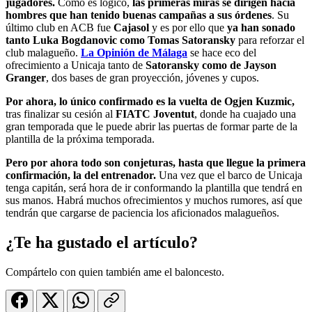
jugadores.
Como es lógico,
las primeras miras se dirigen hacia
hombres que han tenido buenas campañas a sus órdenes
. Su
último club en ACB fue
Cajasol
y es por ello que
ya han sonado
tanto Luka Bogdanovic como Tomas Satoransky
para reforzar el
club malagueño.
La Opinión de Málaga
se hace eco del
ofrecimiento a Unicaja tanto de
Satoransky como de Jayson
Granger
, dos bases de gran proyección, jóvenes y cupos.
Por ahora, lo único confirmado es la vuelta de Ogjen Kuzmic,
tras finalizar su cesión al
FIATC Joventut
, donde ha cuajado una
gran temporada que le puede abrir las puertas de formar parte de la
plantilla de la próxima temporada.
Pero por ahora todo son conjeturas, hasta que llegue la primera
confirmación, la del entrenador.
Una vez que el barco de Unicaja
tenga capitán, será hora de ir conformando la plantilla que tendrá en
sus manos. Habrá muchos ofrecimientos y muchos rumores, así que
tendrán que cargarse de paciencia los aficionados malagueños.
¿Te ha gustado el artículo?
Compártelo con quien también ame el baloncesto.