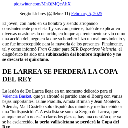
pic.twitter.com/MhQjMQcAhX
— Sergio Llebrés (@llebres11)
February 5, 2025
El joven, con hielo en su hombro y siendo arropando
constantemente por el staff y sus compañeros, trató de explicar en
diversas ocasiones lo ocurrido, en lo que aparentemente se vio como
una acción del juego en la que su hombro hizo un mal movimiento y
que fue imperceptible para la mayoría de los presentes. Finalmente,
tal y como informó
Fran Guaita
para
SER Deportivos Valencia
, el
diagnóstico ha sido una
subluxación del hombro izquierdo y no
se descarta el quirófano
.
DE LARREA SE PERDERÁ LA COPA
DEL REY
La lesión de De Larrea llega en un momento delicado para el
Valencia Basket
, que ya afrontó el partido ante el Bourg con varias
bajas importantes: Jaime Pradilla, Amida Brimah y Jean Montero.
Además, Matt Costello solo disputó dos minutos y medio debido a
una “indisposición”. A esta lista se sumará Sergio de Larrea, que
aunque no aún no están claros los plazos, hay una cuestión que ya
se ha esclarecido,
la perla vallisoletana se perderá la Copa del
Rey.