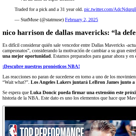
Traded for a pick and a 31 year old.
pic.twitter.com/AdcNdqrq
— StatMuse (@statmuse)
February 2, 2025
nico harrison de dallas mavericks: “la de
Es difícil considerar quién sale vencedor entre Dallas Mavericks -a
campeonatos”, considerando la motivación de cambiar a su gran estre
una mejor oportunidad
. Estamos preparados para ganar ahora y en 
¡Descubre nuestros pronósticos NBA!
Las reacciones no paran de sucederse en torno a uno de los movimien
“Wait what?”.
Los Angeles Lakers juntará LeBron James junto a
Se espera que
Luka Doncic pueda firmar una extensión este próx
historia de la NBA. Este dato es uno los elementos que hace que Mavs