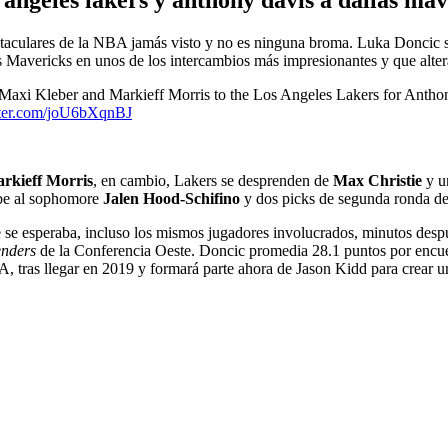
ctaculares de la NBA jamás visto y no es ninguna broma. Luka Doncic 
 Mavericks en unos de los intercambios más impresionantes y que alteran
 Kleber and Markieff Morris to the Los Angeles Lakers for Anthony D
tter.com/joU6bXqnBJ
rkieff Morris
, en cambio, Lakers se desprenden de
Max Christie
y 
cibe al sophomore
Jalen Hood-Schifino
y dos picks de segunda ronda d
 se esperaba, incluso los mismos jugadores involucrados, minutos despu
enders
de la Conferencia Oeste. Doncic promedia 28.1 puntos por encuen
 tras llegar en 2019 y formará parte ahora de Jason Kidd para crear u