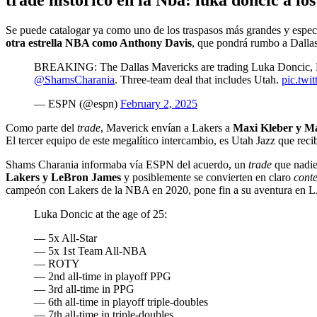
Se puede catalogar ya como uno de los traspasos más grandes y espe
otra estrella NBA como Anthony Davis
, que pondrá rumbo a Dallas
BREAKING: The Dallas Mavericks are trading Luka Doncic, Maxi
@ShamsCharania
. Three-team deal that includes Utah.
pic.twi
— ESPN (@espn)
February 2, 2025
Como parte del
trade
, Maverick envían a Lakers a
Maxi Kleber y Ma
El tercer equipo de este megalítico intercambio, es Utah Jazz que re
Shams Charania informaba vía ESPN del acuerdo, un
trade
que nadie
Lakers y LeBron James
y posiblemente se convierten en claro
cont
campeón con Lakers de la NBA en 2020, pone fin a su aventura en LA,
Luka Doncic at the age of 25:
— 5x All-Star
— 5x 1st Team All-NBA
— ROTY
— 2nd all-time in playoff PPG
— 3rd all-time in PPG
— 6th all-time in playoff triple-doubles
— 7th all-time in triple-doubles