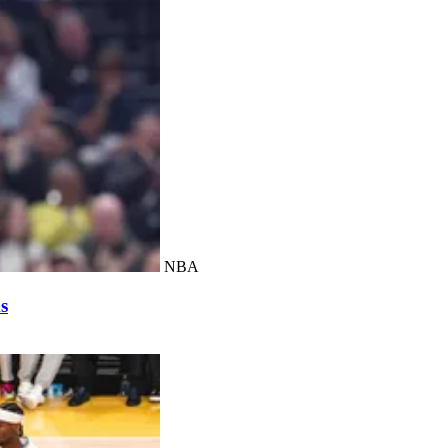
NBA
s