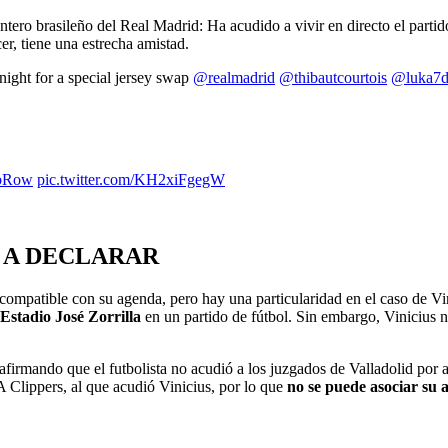
antero brasileño del Real Madrid: Ha acudido a vivir en directo el par
cer, tiene una estrecha amistad.
ight for a special jersey swap
@realmadrid
@thibautcourtois
@luka7d
bRow
pic.twitter.com/KH2xiFgegW
O A DECLARAR
ompatible con su agenda, pero hay una particularidad en el caso de Vin
l Estadio José Zorrilla
en un partido de fútbol. Sin embargo, Vinicius 
rmando que el futbolista no acudió a los juzgados de Valladolid por acud
 Clippers, al que acudió Vinicius, por lo que
no se puede asociar su 