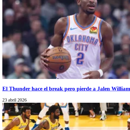
El Thunder hace el break pero pierde a Jalen William
23 abril 2026