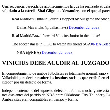
Una secuencia parecida de acontecimientos la que ha realizado el del
saludado a la estrella Shai Gilgeous-Alexander,
con el que, al pare
Real Madrid’s Thibaut Courtois stopped by our game the other n
— Dallas Mavericks (@dallasmavs)
December 22, 2023
Real Madrid/Brazil forward Vinicius Junior in the house!
The soccer star is in OKC to watch his friend SGA
#NBACele
— NBA (@NBA)
December 22, 2023
VINICIUS DEBE ACUDIR AL JUZGAD
El comportamiento de ambos futbolistas es totalmente normal, sano y c
Valladolid para declarar
sobre los insultos racistas que recibió en e
citado” por un defecto de forma.
Independientemente del supuesto defecto de forma, mucha gente está afi
tres días antes del partido de NBA entre Oklahoma City Thunder y LA
Ambas citas eran compatibles en tiempo y forma.