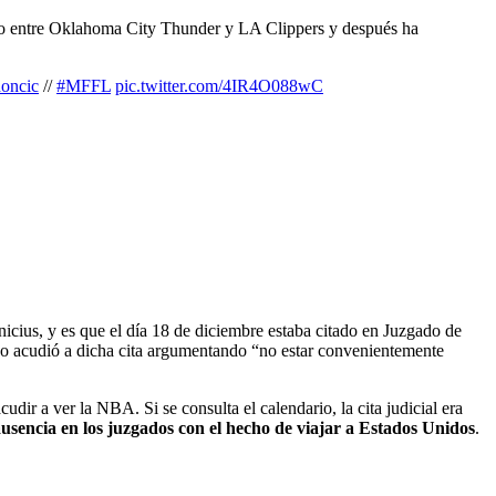
tido entre Oklahoma City Thunder y LA Clippers y después ha
oncic
//
#MFFL
pic.twitter.com/4IR4O088wC
icius, y es que el día 18 de diciembre estaba citado en Juzgado de
no acudió a dicha cita argumentando “no estar convenientemente
ir a ver la NBA. Si se consulta el calendario, la cita judicial era
ausencia en los juzgados con el hecho de viajar a Estados Unidos
.