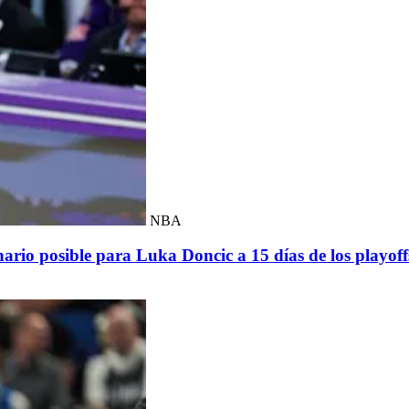
NBA
nario posible para Luka Doncic a 15 días de los playoff