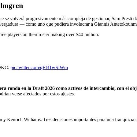
olmgren
se volverá progresivamente más compleja de gestionar, Sam Presti debe 
ran envergadura — como uno que pudiera involucrar a Giannis Antetoko
ree players on their roster making over $40 million:
 OKC.
pic.twitter.com/gEl31wSIWm
ra ronda en la Draft 2026 como activos de intercambio, con el objet
rían verse afectados por estos ajustes.
in y Kenrich Williams. Tres decisiones importantes para una franquicia q