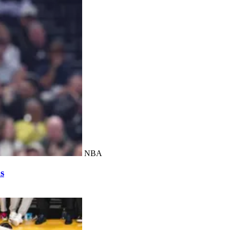
NBA
s