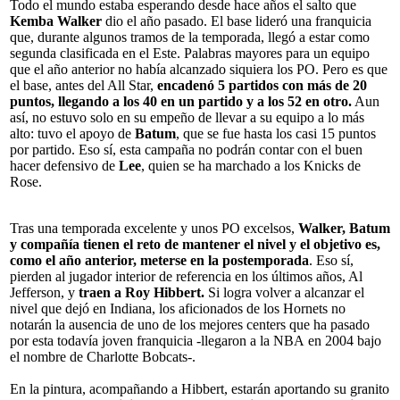
Todo el mundo estaba esperando desde hace años el salto que
Kemba Walker
dio el año pasado. El base lideró una franquicia
que, durante algunos tramos de la temporada, llegó a estar como
segunda clasificada en el Este. Palabras mayores para un equipo
que el año anterior no había alcanzado siquiera los PO. Pero es que
el base, antes del All Star,
encadenó 5 partidos con más de 20
puntos, llegando a los 40 en un partido y a los 52 en otro.
Aun
así, no estuvo solo en su empeño de llevar a su equipo a lo más
alto: tuvo el apoyo de
Batum
, que se fue hasta los casi 15 puntos
por partido. Eso sí, esta campaña no podrán contar con el buen
hacer defensivo de
Lee
, quien se ha marchado a los Knicks de
Rose.
Tras una temporada excelente y unos PO excelsos,
Walker, Batum
y compañía tienen el reto de mantener el nivel y el objetivo es,
como el año anterior, meterse en la postemporada
. Eso sí,
pierden al jugador interior de referencia en los últimos años, Al
Jefferson, y
traen a Roy Hibbert.
Si logra volver a alcanzar el
nivel que dejó en Indiana, los aficionados de los Hornets no
notarán la ausencia de uno de los mejores centers que ha pasado
por esta todavía joven franquicia -llegaron a la
NBA
en 2004 bajo
el nombre de Charlotte Bobcats-.
En la pintura, acompañando a Hibbert, estarán aportando su granito