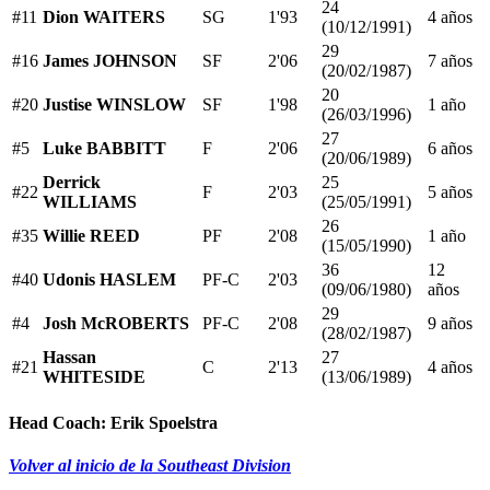
24
#11
Dion WAITERS
SG
1'93
4 años
(10/12/1991)
29
#16
James JOHNSON
SF
2'06
7 años
(20/02/1987)
20
#20
Justise WINSLOW
SF
1'98
1 año
(26/03/1996)
27
#5
Luke BABBITT
F
2'06
6 años
(20/06/1989)
Derrick
25
#22
F
2'03
5 años
WILLIAMS
(25/05/1991)
26
#35
Willie REED
PF
2'08
1 año
(15/05/1990)
36
12
#40
Udonis HASLEM
PF-C
2'03
(09/06/1980)
años
29
#4
Josh McROBERTS
PF-C
2'08
9 años
(28/02/1987)
Hassan
27
#21
C
2'13
4 años
WHITESIDE
(13/06/1989)
Head Coach:
Erik Spoelstra
Volver al inicio de la Southeast Division