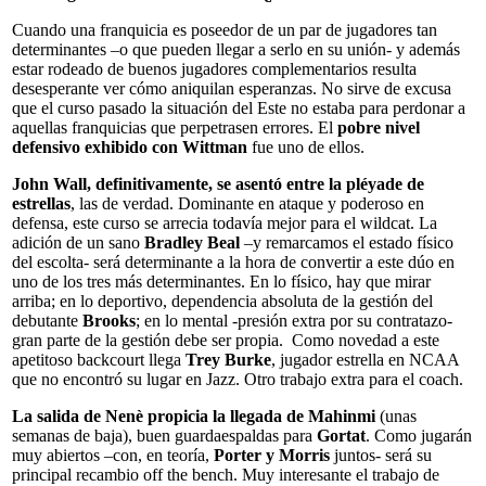
Cuando una franquicia es poseedor de un par de jugadores tan
determinantes –o que pueden llegar a serlo en su unión- y además
estar rodeado de buenos jugadores complementarios resulta
desesperante ver cómo aniquilan esperanzas. No sirve de excusa
que el curso pasado la situación del Este no estaba para perdonar a
aquellas franquicias que perpetrasen errores. El
pobre nivel
defensivo exhibido con Wittman
fue uno de ellos.
John Wall, definitivamente, se asentó entre la pléyade de
estrellas
, las de verdad. Dominante en ataque y poderoso en
defensa, este curso se arrecia todavía mejor para el wildcat. La
adición de un
sano
Bradley Beal
–y remarcamos el estado físico
del escolta- será determinante a la hora de convertir a este dúo en
uno de los tres más determinantes. En lo físico, hay que mirar
arriba; en lo deportivo, dependencia absoluta de la gestión del
debutante
Brooks
; en lo mental -presión extra por su contratazo-
gran parte de la gestión debe ser propia. Como novedad a este
apetitoso backcourt llega
Trey Burke
, jugador estrella en NCAA
que no encontró su lugar en Jazz. Otro trabajo extra para el coach.
La salida de Nenè propicia la llegada de Mahinmi
(unas
semanas de baja), buen guardaespaldas para
Gortat
. Como jugarán
muy abiertos –con, en teoría,
Porter y Morris
juntos- será su
principal recambio off the bench. Muy interesante el trabajo de