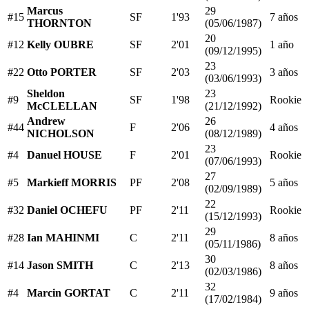
Marcus
29
#15
SF
1'93
7 años
THORNTON
(05/06/1987)
20
#12
Kelly OUBRE
SF
2'01
1 año
(09/12/1995)
23
#22
Otto PORTER
SF
2'03
3 años
(03/06/1993)
Sheldon
23
#9
SF
1'98
Rookie
McCLELLAN
(21/12/1992)
Andrew
26
#44
F
2'06
4 años
NICHOLSON
(08/12/1989)
23
#4
Danuel HOUSE
F
2'01
Rookie
(07/06/1993)
27
#5
Markieff MORRIS
PF
2'08
5 años
(02/09/1989)
22
#32
Daniel OCHEFU
PF
2'11
Rookie
(15/12/1993)
29
#28
Ian MAHINMI
C
2'11
8 años
(05/11/1986)
30
#14
Jason SMITH
C
2'13
8 años
(02/03/1986)
32
#4
Marcin GORTAT
C
2'11
9 años
(17/02/1984)