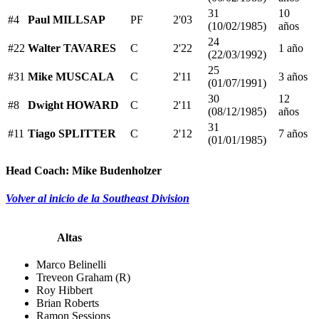
31
10
#4
Paul MILLSAP
PF
2'03
(10/02/1985)
años
24
#22
Walter TAVARES
C
2'22
1 año
(22/03/1992)
25
#31
Mike MUSCALA
C
2'11
3 años
(01/07/1991)
30
12
#8
Dwight HOWARD
C
2'11
(08/12/1985)
años
31
#11
Tiago SPLITTER
C
2'12
7 años
(01/01/1985)
Head Coach:
Mike Budenholzer
Volver al inicio de la Southeast Division
Altas
Marco Belinelli
Treveon Graham (R)
Roy Hibbert
Brian Roberts
Ramon Sessions