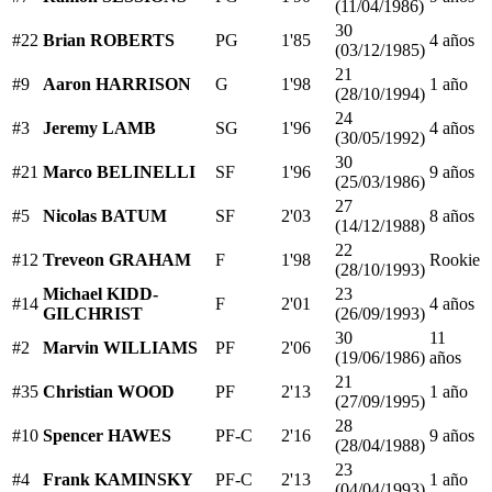
(11/04/1986)
30
#22
Brian ROBERTS
PG
1'85
4 años
(03/12/1985)
21
#9
Aaron HARRISON
G
1'98
1 año
(28/10/1994)
24
#3
Jeremy LAMB
SG
1'96
4 años
(30/05/1992)
30
#21
Marco BELINELLI
SF
1'96
9 años
(25/03/1986)
27
#5
Nicolas BATUM
SF
2'03
8 años
(14/12/1988)
22
#12
Treveon GRAHAM
F
1'98
Rookie
(28/10/1993)
Michael KIDD-
23
#14
F
2'01
4 años
GILCHRIST
(26/09/1993)
30
11
#2
Marvin WILLIAMS
PF
2'06
(19/06/1986)
años
21
#35
Christian WOOD
PF
2'13
1 año
(27/09/1995)
28
#10
Spencer HAWES
PF-C
2'16
9 años
(28/04/1988)
23
#4
Frank KAMINSKY
PF-C
2'13
1 año
(04/04/1993)