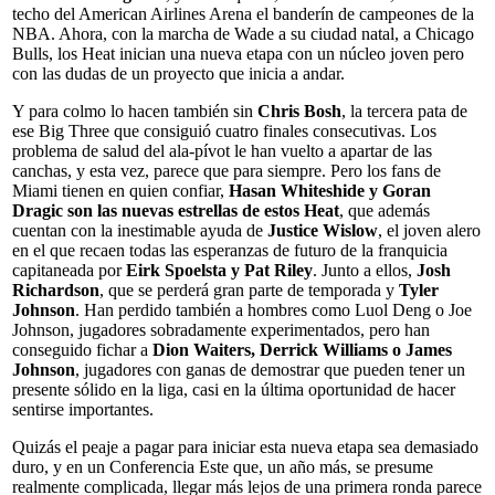
techo del American Airlines Arena el banderín de campeones de la
NBA. Ahora, con la marcha de Wade a su ciudad natal, a Chicago
Bulls, los Heat inician una nueva etapa con un núcleo joven pero
con las dudas de un proyecto que inicia a andar.
Y para colmo lo hacen también sin
Chris Bosh
, la tercera pata de
ese Big Three que consiguió cuatro finales consecutivas. Los
problema de salud del ala-pívot le han vuelto a apartar de las
canchas, y esta vez, parece que para siempre. Pero los fans de
Miami tienen en quien confiar,
Hasan Whiteshide y Goran
Dragic son las nuevas estrellas de estos Heat
, que además
cuentan con la inestimable ayuda de
Justice Wislow
, el joven alero
en el que recaen todas las esperanzas de futuro de la franquicia
capitaneada por
Eirk Spoelsta y Pat Riley
. Junto a ellos,
Josh
Richardson
, que se perderá gran parte de temporada y
Tyler
Johnson
. Han perdido también a hombres como Luol Deng o Joe
Johnson, jugadores sobradamente experimentados, pero han
conseguido fichar a
Dion Waiters, Derrick Williams o James
Johnson
, jugadores con ganas de demostrar que pueden tener un
presente sólido en la liga, casi en la última oportunidad de hacer
sentirse importantes.
Quizás el peaje a pagar para iniciar esta nueva etapa sea demasiado
duro, y en un Conferencia Este que, un año más, se presume
realmente complicada, llegar más lejos de una primera ronda parece