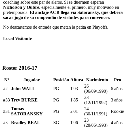
coaching sobre este par de aleros. Si se duermen esperan
Nicholson y Oubre
, especialmente el primero, muy motivado en
pretemporada.
El anclaje ACB llega vía Satoransky, que deberá
sacar jugo de su compendio de virtudes para convencer.
No descartemos de entrada que metan la patita en Playoffs.
Local
Visitante
Roster 2016-17
Nº
Jugador
Posición
Altura
Nacimiento
Pro
26
#2
John WALL
PG
1'93
6 años
(06/09/1990)
23
#33
Trey BURKE
PG
1'85
3 años
(12/11/1992)
Tomas
24
#31
PG
2'01
Rookie
SATORANSKY
(30/11/1991)
23
#3
Bradley BEAL
SG
1'96
4 años
(28/06/1993)