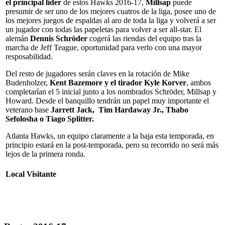
el principal líder
de estos Hawks 2016-17
,
Millsap
puede
presumir de ser uno de los mejores cuatros de la liga, posee uno de
los mejores juegos de espaldas al aro de toda la liga y volverá a ser
un jugador con todas las papeletas para volver a ser all-star. El
alemán
Dennis Schröder
cogerá las riendas del equipo tras la
marcha de Jeff Teague, oportunidad para verlo con una mayor
resposabilidad.
Del resto de jugadores serán claves en la rotación de
Mike
Budenholzer,
Kent Bazemore y el tirador Kyle Korver
, ambos
completarían el 5 inicial junto a los nombrados Schröder, Millsap y
Howard. Desde el banquillo tendrán un papel muy importante el
veterano base
Jarrett Jack, Tim Hardaway Jr., Thabo
Sefolosha o Tiago Splitter.
Atlanta Hawks, un equipo claramente a la baja esta temporada, en
principio estará en la post-temporada, pero su recorrido no será más
lejos de la primera ronda.
Local
Visitante