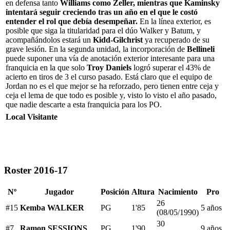
en defensa tanto
Williams como Zeller, mientras que Kaminsky
intentará seguir creciendo tras un año en el que le costó
entender el rol que debía desempeñar.
En la línea exterior, es
posible que siga la titularidad para el dúo Walker y Batum, y
acompañándolos estará un
Kidd-Gilchrist
ya recuperado de su
grave lesión. En la segunda unidad, la incorporación de
Bellineli
puede suponer una vía de anotación exterior interesante para una
franquicia en la que solo
Troy Daniels
logró superar el 43% de
acierto en tiros de 3 el curso pasado. Está claro que el equipo de
Jordan no es el que mejor se ha reforzado, pero tienen entre ceja y
ceja el lema de que todo es posible y, visto lo visto el año pasado,
que nadie descarte a esta franquicia para los PO.
Local
Visitante
Roster 2016-17
Nº
Jugador
Posición
Altura
Nacimiento
Pro
26
#15
Kemba WALKER
PG
1'85
5 años
(08/05/1990)
30
#7
Ramon SESSIONS
PG
1'90
9 años