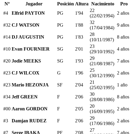
Nº
Jugador
Posición
Altura
Nacimiento
Pro
22
#4
Elfrid PAYTON
PG
1'94
2 años
(22/02/1994)
32
#32
CJ WATSON
PG
1'88
9 años
(17/04/1984)
28
#14
DJ AUGUSTIN
PG
1'83
8 años
(10/11/1987)
23
#10
Evan FOURNIER
SG
2'01
4 años
(29/10/1992)
29
#20
Jodie MEEKS
SG
1'93
7 años
(21/08/1987)
25
#23
CJ WILCOX
G
1'96
2 años
(30/12/1990)
21
#23
Mario HEZONJA
SF
2'04
1 año
(25/02/1995)
30
#34
Jeff GREEN
F
2'06
8 años
(28/08/1986)
20
#00
Aaron GORDON
F
2'05
2 años
(16/09/1995)
29
#3
Damjan RUDEZ
F
2'06
2 años
(17/06/1986)
27
#7
Serge IBAKA
PF
2'08
7 años