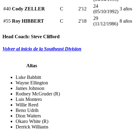
24
#40
Cody ZELLER
C
2'12
3 años
(05/10/1992)
29
#55
Roy HIBBERT
C
2'18
8 años
(11/12/1986)
Head Coach:
Steve Clifford
Volver al inicio de la Southeast Division
Altas
Luke Babbitt
Wayne Ellington
James Johnson
Rodney McGruder (R)
Luis Montero
Willie Reed
Beno Udrih
Dion Waiters
Okaro White (R)
Derrick Williams