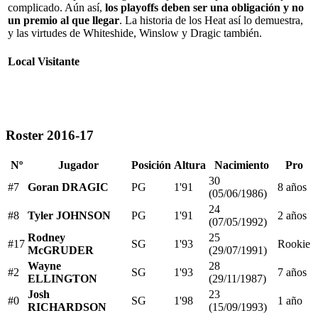
complicado. Aún así,
los playoffs deben ser una obligación y no
un premio al que llegar
. La historia de los Heat así lo demuestra,
y las virtudes de Whiteshide, Winslow y Dragic también.
Local
Visitante
Roster 2016-17
Nº
Jugador
Posición
Altura
Nacimiento
Pro
30
#7
Goran DRAGIC
PG
1'91
8 años
(05/06/1986)
24
#8
Tyler JOHNSON
PG
1'91
2 años
(07/05/1992)
Rodney
25
#17
SG
1'93
Rookie
McGRUDER
(29/07/1991)
Wayne
28
#2
SG
1'93
7 años
ELLINGTON
(29/11/1987)
Josh
23
#0
SG
1'98
1 año
RICHARDSON
(15/09/1993)