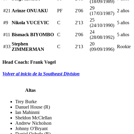
(18/09/1989)
29
#21
Arinze ONUAKU
PF
2'06
2 años
(17/03/1987)
25
#9
Nikola VUCEVIC
C
2'13
5 años
(24/10/1990)
24
#11
Bismack BIYOMBO
C
2'06
5 años
(28/08/1992)
Stephen
20
#33
C
2'13
Rookie
ZIMMERMAN
(09/09/1996)
Head Coach:
Frank Vogel
Volver al inicio de la Southeast Division
Altas
Trey Burke
Danuel House (R)
Ian Mahinmi
Sheldon McClellan
Andrew Nicholson
Johnny O'Bryant
Daniel Ochefu (R)