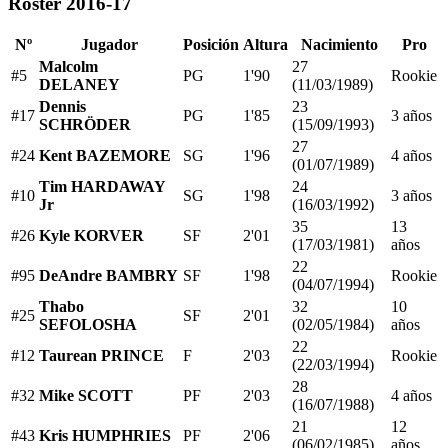
Roster 2016-17
Nº
Jugador
Posición
Altura
Nacimiento
Pro
Malcolm
27
#5
PG
1'90
Rookie
DELANEY
(11/03/1989)
Dennis
23
#17
PG
1'85
3 años
SCHRÖDER
(15/09/1993)
27
#24
Kent BAZEMORE
SG
1'96
4 años
(01/07/1989)
Tim HARDAWAY
24
#10
SG
1'98
3 años
Jr
(16/03/1992)
35
13
#26
Kyle KORVER
SF
2'01
(17/03/1981)
años
22
#95
DeAndre BAMBRY
SF
1'98
Rookie
(04/07/1994)
Thabo
32
10
#25
SF
2'01
SEFOLOSHA
(02/05/1984)
años
22
#12
Taurean PRINCE
F
2'03
Rookie
(22/03/1994)
28
#32
Mike SCOTT
PF
2'03
4 años
(16/07/1988)
21
12
#43
Kris HUMPHRIES
PF
2'06
(06/02/1985)
años