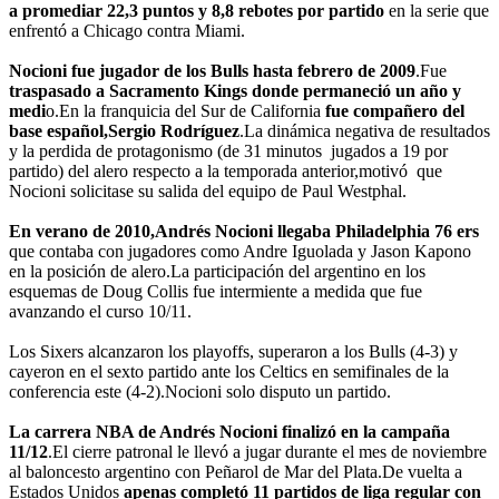
a promediar 22,3 puntos y 8,8 rebotes por partido
en la serie que
enfrentó a Chicago contra Miami.
Nocioni fue jugador de los Bulls hasta febrero de 2009
.Fue
traspasado a Sacramento Kings donde permaneció un año y
medi
o.En la franquicia del Sur de California
fue compañero
del
base español,Sergio Rodríguez
.La dinámica negativa de resultados
y la perdida de protagonismo (de 31 minutos jugados a 19 por
partido) del alero respecto a la temporada anterior,motivó que
Nocioni solicitase su salida del equipo de Paul Westphal.
En verano de 2010,Andrés Nocioni llegaba Philadelphia 76 ers
que contaba con jugadores como Andre Iguolada y Jason Kapono
en la posición de alero.La participación del argentino en los
esquemas de Doug Collis fue intermiente a medida que fue
avanzando el curso 10/11.
Los Sixers alcanzaron los playoffs, superaron a los Bulls (4-3) y
cayeron en el sexto partido ante los Celtics en semifinales de la
conferencia este (4-2).Nocioni solo disputo un partido.
La carrera NBA de Andrés Nocioni finalizó en la campaña
11/12
.El cierre patronal le llevó a jugar durante el mes de noviembre
al baloncesto argentino con Peñarol de Mar del Plata.De vuelta a
Estados Unidos
apenas completó 11 partidos de liga regular con