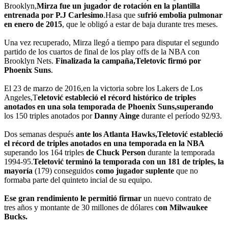
Brooklyn,
Mirza fue un jugador de rotación en la plantilla
entrenada por P.J Carlesimo
.Hasa que s
ufrió embolia pulmonar
en enero de 2015
, que le obligó a estar de baja durante tres meses.
Una vez recuperado, Mirza llegó a tiempo para disputar el segundo
partido de los cuartos de final de los play offs de la NBA con
Brooklyn Nets.
Finalizada la campaña,Teletovic firmó por
Phoenix Suns
.
El 23 de marzo de 2016,en la victoria sobre los Lakers de Los
Angeles,T
eletović estableció el récord histórico de triples
anotados en una sola temporada de Phoenix Suns,
superando
los 150 triples anotados por
Danny Ainge
durante el período 92/93.
Dos semanas después
ante los Atlanta Hawks,Teletović estableció
el récord de triples anotados en una temporada en la NBA
superando los 164 triples
de Chuck Person
durante la temporada
1994-95.
Teletović terminó la temporada con un 181 de triples, la
mayoría
(179) conseguidos
como jugador suplente
que no
formaba parte del quinteto incial de su equipo.
Ese gran rendimiento le permitió firmar
un nuevo contrato de
tres años y montante de 30 millones de dólares c
on Milwaukee
Bucks.