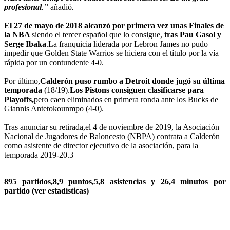
profesional
.”
añadió
.
El 27 de mayo de 2018 alcanzó por primera vez unas Finales de
la NBA​
siendo el tercer español que lo consigue,
tras Pau Gasol y
Serge Ibaka
.La franquicia liderada por Lebron James no pudo
impedir que Golden State Warrios se hiciera con el título por la vía
rápida por un contundente 4-0.
Por último,
Calderón puso rumbo a Detroit donde jugó su última
temporada
(18/19).
Los Pistons
consiguen clasificarse para
Playoffs,
pero caen eliminados en primera ronda ante los Bucks de
Giannis Antetokounmpo (4-0).
Tras anunciar su retirada,el 4 de noviembre de 2019, la Asociación
Nacional de Jugadores de Baloncesto (NBPA) contrata a Calderón
como asistente de director ejecutivo de la asociación, para la
temporada 2019-20.3​
895 partidos,8,9 puntos,5,8 asistencias y 26,4 minutos por
partido (ver estadísticas)