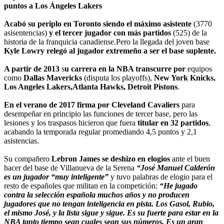
puntos a Los Ángeles Lakers
Acabó su periplo en Toronto siendo el máximo asistente
(3770
asisentencias)
y el tercer jugador con más partidos
(525) de la
historia de la franquicia canadiense.Pero la llegada del joven base
Kyle Lowry relegó al jugador extremeño a ser el base suplente.
A partir de 2013
s
u carrera en la NBA transcurre por
equipos
como
Dallas Mavericks
(disputa los playoffs),
New York Knicks,
Los Angeles Lakers,Atlanta Hawks, Detroit Pistons
.
En el verano de 2017 firma por Cleveland Cavaliers
para
desempeñar en principio las funciones de tercer base, pero las
lesiones y los traspasos hicieron que fuera
titular en 32 partidos
,
acabando la temporada regular promediando 4,5 puntos y 2,1
asistencias.
Su compañero
Lebron James se deshizo en elogios
ante el buen
hacer del base de Villanueva de la Serena
“José Manuel Calderón
es un jugador “muy inteligente”
y tuvo palabras de elogio para el
resto de españoles que militan en la competición:
“He jugado
contra la selección española muchos años y no producen
jugadores que no tengan inteligencia en pista. Los Gasol, Rubio,
el mismo José, y la lista sigue y sigue. Es su fuerte para estar en la
NBA tanto tiempo sean cuales sean sus números. Es un gran