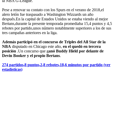
la NBA G-League.
Pese a renovar su contato con los Spurs en el verano de 2018,el
alero letón fue traspasado a Washington Wizzards un año
después.En la capital de Estados Unidos se estaba viendo al mejor
Bertans,durante la presente temporada promediaba 15,4 puntos y 4,5
rebotes por partido,unos número notablmente superiores a los de sus
tres campañas anteriores en la liga.
Además participó en el concurso de Triples del All Star de la
NBA
disputado en Chicago este año,
en el quedó en tercera
posición
.Un concurso que g
anó Buddy Hield por delante de
Devin Booker y el propio Bertans
.
274 partidos,8 puntos,2,8 rebotes,18,6 minutos por partido (ver
estadísticas)