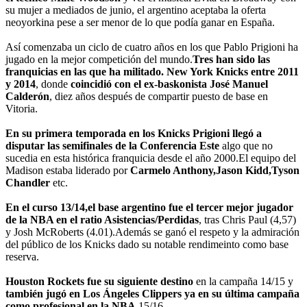
su mujer a mediados de junio, el argentino aceptaba la oferta
neoyorkina pese a ser menor de lo que podía ganar en España.
Así comenzaba un ciclo de cuatro años en los que Pablo Prigioni ha
jugado en la mejor competición del mundo.
Tres han sido las
franquicias en las que ha militado. New York Knicks entre 2011
y 2014
, donde
coincidió con el ex-baskonista José Manuel
Calderón
, diez años después de compartir puesto de base en
Vitoria.
En su primera temporada en los Knicks Prigioni llegó a
disputar las semifinales de la Conferencia Este
algo que no
sucedia en esta histórica franquicia desde el año 2000.El equipo del
Madison estaba liderado por
Carmelo Anthony,Jason Kidd,Tyson
Chandler
etc.
En el curso 13/14,el base argentino fue el tercer mejor jugador
de la NBA en el ratio Asistencias/Perdidas
, tras Chris Paul (4,57)
y Josh McRoberts (4.01).Además se ganó el respeto y la admiración
del público de los Knicks dado su notable rendimeinto como base
reserva.
Houston Rockets fue su siguiente destino
en la campaña 14/15 y
también jugó en Los Ángeles Clippers ya en su última campaña
como profesional en la NBA
15/16.