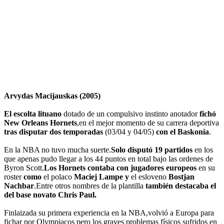
Arvydas Macijauskas (2005)
El escolta lituano
dotado de un compulsivo instinto anotador
fichó
New Orleans Hornets
,en el mejor momento de su carrera deportiva
tras disputar dos temporadas
(03/04 y 04/05)
con el Baskonia
.
En la NBA no tuvo mucha suerte.
Solo disputó 19 partidos
en los
que apenas pudo llegar a los 44 puntos en total bajo las ordenes de
Byron Scott.
Los Hornets
contaba con jugadores europeos
en su
roster
como
el polaco
Maciej Lampe y
el esloveno
Bostjan
Nachbar
.Entre otros nombres de la plantilla
también destacaba el
del base novato Chris Paul.
Finlaizada su primera experiencia en la NBA,volvió a Europa para
fichar por Olympiacos pero los graves problemas físicos sufridos en