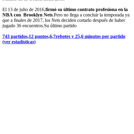
El 13 de julio de 2016,
firmó su último contrato profesiona en la
NBA con Brooklyn Nets
.Pero no llega a concluir la temporada ya
que a finales de 2017, los Nets deciden cortarlo después de haber
jugado 36 encuentros.Su último partido
743 partidos,12 puntos,6,7rebotes y 25,6 minutos por partido
(ver estadísticas)