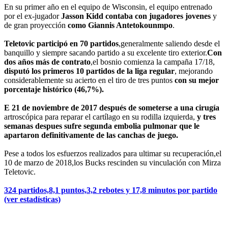
En su primer año en el equipo de Wisconsin, el equipo entrenado
por el ex-jugador
Jasson Kidd contaba con jugadores jovenes
y
de gran proyección
como Giannis Antetokounmpo
.
Teletovic participó en 70 partidos
,generalmente saliendo desde el
banquillo y siempre sacando partido a su excelente tiro exterior.
Con
dos años más de contrato
,el bosnio comienza la campaña 17/18,
disputó los primeros 10 partidos de la liga regular
, mejorando
considerablemente su acierto en el tiro de tres puntos
con su mejor
porcentaje histórico (46,7%).
E 21 de noviembre de 2017
después de someterse a una cirugía
artroscópica para reparar el cartílago en su rodilla izquierda,
y tres
semanas despues sufre segunda embolia pulmonar que le
apartaron definitivamente de las canchas de juego.
Pese a todos los esfuerzos realizados para ultimar su recuperación,el
10 de marzo de 2018,los Bucks rescinden su vinculación con Mirza
Teletovic.
324 partidos,8,1 puntos,3,2 rebotes y 17,8 minutos por partido
(ver estadísticas)