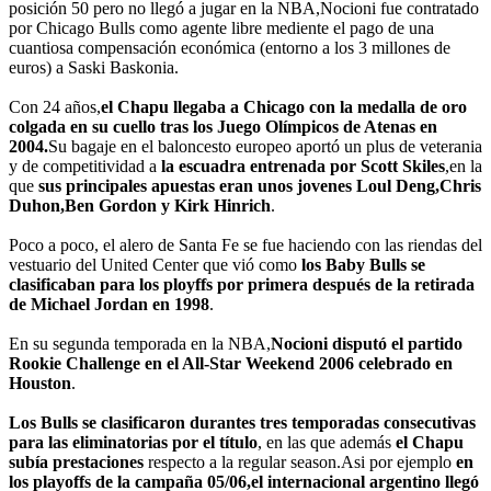
posición 50 pero no llegó a jugar en la NBA,Nocioni fue contratado
por Chicago Bulls como agente libre mediente el pago de una
cuantiosa compensación económica (entorno a los 3 millones de
euros) a Saski Baskonia.
Con 24 años,
el Chapu llegaba a Chicago con la medalla de oro
colgada en su cuello tras los Juego Olímpicos de Atenas en
2004.
Su bagaje en el baloncesto europeo aportó un plus de veterania
y de competitividad a
la escuadra entrenada por Scott Skiles
,en la
que
sus principales apuestas eran unos jovenes Loul Deng,Chris
Duhon,Ben Gordon y Kirk Hinrich
.
Poco a poco, el alero de Santa Fe se fue haciendo con las riendas del
vestuario del United Center que vió como
los Baby Bulls se
clasificaban para los ployffs por primera después de la retirada
de Michael Jordan en 1998
.
En su segunda temporada en la NBA,
Nocioni disputó el partido
Rookie Challenge en el All-Star Weekend 2006 celebrado en
Houston
.
Los Bulls se clasificaron durantes tres temporadas consecutivas
para las eliminatorias por el título
, en las que además
el Chapu
subía prestaciones
respecto a la regular season.Asi por ejemplo
en
los playoffs de la campaña 05/06,el internacional argentino llegó