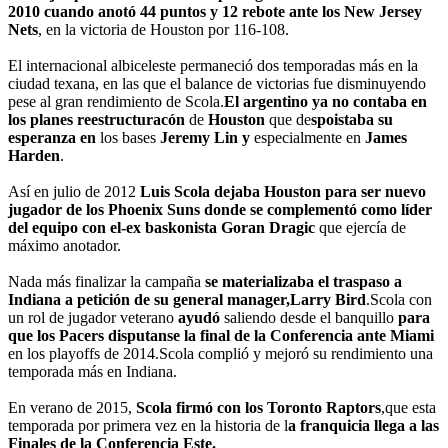
2010 cuando anotó 44 puntos y 12 rebote ante los New Jersey
Nets
, en la victoria de Houston por 116-108.
El internacional albiceleste permaneció dos temporadas más en la
ciudad texana, en las que el balance de victorias fue disminuyendo
pese al gran rendimiento de Scola.
El argentino ya no contaba en
los planes reestructuracón
de
Houston
que de
spoistaba su
esperanza en
los bases
Jeremy Lin y
especialmente en
James
Harden
.
Así en julio de 2012
Luis Scola dejaba Houston para ser nuevo
jugador de los Phoenix Suns donde se complementó como líder
del equipo con el-ex baskonista Goran Dragic
que ejercía de
máximo anotador.
Nada más finalizar la campaña
se materializaba el traspaso a
Indiana a petición de su general manager,Larry Bird
.Scola con
un rol de jugador veterano
ayudó
saliendo desde el banquillo
para
que los Pacers disputanse la final de la Conferencia ante Miami
en los playoffs de 2014.Scola complió y mejoró su rendimiento una
temporada más en Indiana.
En verano de 2015,
Scola firmó con los Toronto Raptors
,que esta
temporada por primera vez en la historia de l
a franquicia llega a las
Finales de la Conferencia Este.