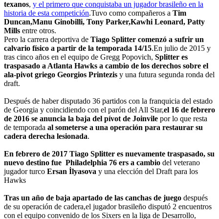
texanos
,
y el primero que conquistaba un jugador brasileño en la
historia de esta competición
.Tuvo como compañeros a
Tim
Duncan,Manu Ginobilli, Tony Parker,Kawhi Leonard, Patty
Mills
entre otros.
Pero la carrera deportiva de
Tiago Splitter comenzó a sufrir un
calvario físico a partir de la temporada 14/15
.En julio de 2015 y
tras cinco años en el equipo de Gregg Popovich,
Splitter es
traspasado a Atlanta Hawks a cambio de los derechos sobre el
ala-pivot griego Georgios Printezis
y una futura segunda ronda del
draft.
Después de haber disputado 36 partidos con la franquicia del estado
de Georgia y coincidiendo con el parón del All Star,
el 16 de febrero
de 2016 se anuncia la baja del pívot de Joinvile
por lo que resta
de temporada
al someterse a una operación para restaurar su
cadera derecha lesionada
.
En febrero de 2017 Tiago Splitter es nuevamente traspasado, su
nuevo destino fue Philadelphia 76 ers a cambio
del veterano
jugador turco
Ersan İlyasova
y una elección del Draft para los
Hawks
Tras un año de baja apartado de las canchas de juego
después
de su operación de cadera,el jugador brasileño disputó 2 encuentros
con el equipo convenido de los Sixers en la liga de Desarrollo,