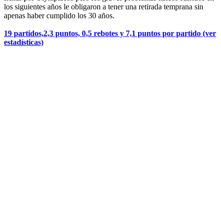
los siguientes años le obligaron a tener una retirada temprana sin
apenas haber cumplido los 30 años.
19 partidos,2,3 puntos, 0,5 rebotes y 7,1 puntos por partido (ver
estadísticas)