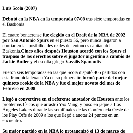
Luis Scola (2007)
Debutó en la NBA en la temporada 07/08
tras siete temporadas en
el Baskonia.
El cuatro bonaerense
fue elegido en el Draft de la NBA de 2002
por San Antonio Spurs
en el puesto 56, pero nunca llegaron a
confiar en las posibilidades reales del entonces capitán del
Baskonia.
Cinco años después Houston acordó con los Spurs el
traspaso de los derechos sobre el jugador argentino
a cambio de
Jackie Butler
y
el escolta griego
Vassilis Spanoulis
.
Fueron seis temporadas en las que Scola disputó 405 partidos con
esta franquicia texana.Ya en su primer año
formó parte del mejor
quinteto rookie de la NBA y fue el mejor novato del mes de
Febrero en 2008
.
Llegó a convertirse en el referente anotador de Houston
ante los
problemas físicos que arrastró Yao Ming, y puso en jaque a Los
Ángeles Lakers durante las semifinales de las Conferencia Oeste de
los Play Offs de 2009 a los que llegó a anotar 24 puntos en un
encuentro.
Su mejor partido en la NBA lo protagonizó el 13 de marzo de