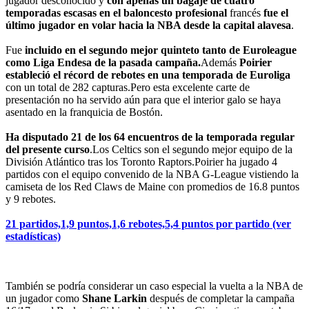
jugador desconocido y
con apenas un bagaje de cuatro
temporadas escasas en el baloncesto profesional
francés
fue el
último jugador en volar hacia la NBA desde la capital alavesa
.
Fue
incluido en el segundo mejor quinteto tanto de Euroleague
como Liga Endesa de la pasada campaña.
Además
Poirier
estableció el récord de rebotes en una temporada de Euroliga
con un total de 282 capturas.Pero esta excelente carte de
presentación no ha servido aún para que el interior galo se haya
asentado en la franquicia de Bostón.
Ha disputado 21 de los 64 encuentros de la temporada regular
del presente curso
.Los Celtics son el segundo mejor equipo de la
División Atlántico tras los Toronto Raptors.Poirier ha jugado 4
partidos con el equipo convenido de la NBA G-League vistiendo la
camiseta de los Red Claws de Maine con promedios de 16.8 puntos
y 9 rebotes.
21 partidos,1,9 puntos,1,6 rebotes,5,4 puntos por partido (ver
estadísticas)
También se podría considerar un caso especial la vuelta a la NBA de
un jugador como
Shane Larkin
después de completar la campaña