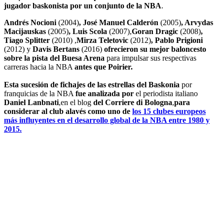
jugador baskonista por un conjunto de la NBA
.
Andrés Nocioni
(2004)
, José Manuel Calderón
(2005)
, Arvydas
Macijauskas
(2005)
, Luis Scola
(2007),
Goran Dragic
(2008)
,
Tiago Splitter
(2010) ,
Mirza
Teletovic
(2012)
, Pablo Prigioni
(2012) y
Davis Bertans
(2016)
ofrecieron su mejor baloncesto
sobre la pista del Buesa Arena
para impulsar sus respectivas
carreras hacia la NBA
antes que Poirier.
Esta sucesión de fichajes de las estrellas del Baskonia
por
franquicias de la NBA
fue analizada
por
el periodista italiano
Daniel Lanbnati
,en el blog
del Corriere di Bologna
,
para
considerar al club alavés como uno de
los 15 clubes europeos
más influyentes en el desarrollo global de la NBA entre 1980 y
2015.