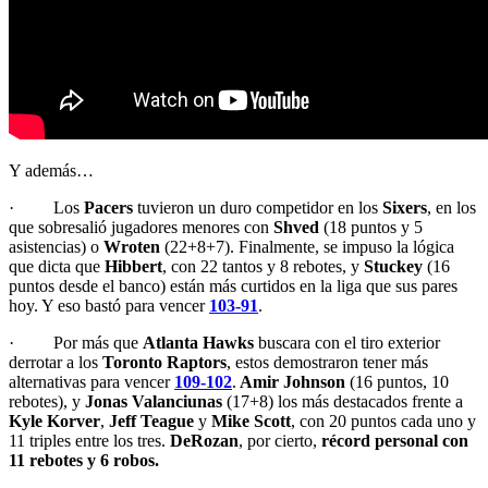
Y además…
· Los
Pacers
tuvieron un duro competidor en los
Sixers
, en los
que sobresalió jugadores menores con
Shved
(18 puntos y 5
asistencias) o
Wroten
(22+8+7). Finalmente, se impuso la lógica
que dicta que
Hibbert
, con 22 tantos y 8 rebotes, y
Stuckey
(16
puntos desde el banco) están más curtidos en la liga que sus pares
hoy. Y eso bastó para vencer
103-91
.
· Por más que
Atlanta Hawks
buscara con el tiro exterior
derrotar a los
Toronto Raptors
, estos demostraron tener más
alternativas para vencer
109-102
.
Amir Johnson
(16 puntos, 10
rebotes), y
Jonas Valanciunas
(17+8) los más destacados frente a
Kyle Korver
,
Jeff Teague
y
Mike Scott
, con 20 puntos cada uno y
11 triples entre los tres.
DeRozan
, por cierto,
récord personal con
11 rebotes y 6 robos.