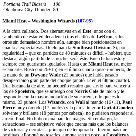
Portland Trail Blazers
106
Oklahoma City Thunder
89
Miami Heat – Washington Wizards (
107-95
)
A la chita callando. Dos alternativas en el
Este
, unos con el
sambenito de estar en decadencia tras el adiós de
LeBron
, y los
otros sin demasiado nombre aún, aunque bien posicionados en
cuanto a expectativas. Duelo para la
Southeast Division
. Si, por
regularidad – que en partidos de 48 minutos es difícil – hubiera que
destacar algún partido de la noche, sería éste. Buen baloncesto y
siempre con guarismos igualados. Hasta que
Miami Heat
(su mejor
estandarte, Bosh con 26+15) en el último cuarto quiso romperlo, de
la mano de un
Dwyane Wade
(21 puntos) que había pasado
desapercibido gran parte del choque (anotó 12 en el último cuarto).
Una bocanada de aire, un pequeño respiro que sirvió para vencer a
los de
Spoelstra
, que se arriesgó con
Norris Cole
de inicio y le
respondió con la mayor anotación de su carrera, o lo que es lo
mismo, 23 puntos. Los
Wizards
, con
Wall
al mando (16+11),
Paul
Pierce
muy cómodo (17 puntos) y la pareja interior
Gortat-Gooden
solvente y brillante (18 puntos por cabeza), no pudieron responder al
arreón final. No hubo maná para los magos. Sin embargo, las
sensaciones – ese subjetivo valor que cuenta más que los balances
de victorias y derrotas a principio de temporada – fueron más que
positivas. ¿Por qué no toserles, aunque sea un poco, a
Cavaliers
y