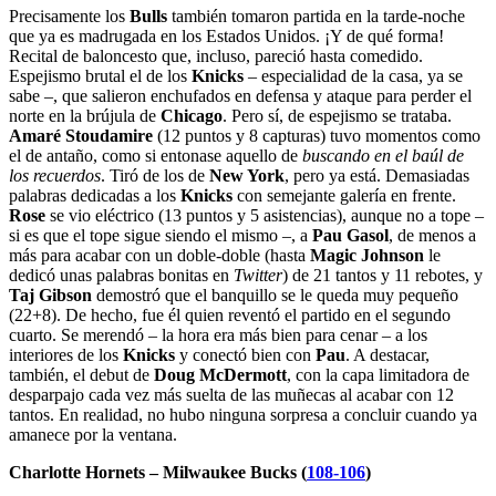
Precisamente los
Bulls
también tomaron partida en la tarde-noche
que ya es madrugada en los Estados Unidos. ¡Y de qué forma!
Recital de baloncesto que, incluso, pareció hasta comedido.
Espejismo brutal el de los
Knicks
– especialidad de la casa, ya se
sabe –, que salieron enchufados en defensa y ataque para perder el
norte en la brújula de
Chicago
. Pero sí, de espejismo se trataba.
Amaré Stoudamire
(12 puntos y 8 capturas) tuvo momentos como
el de antaño, como si entonase aquello de
buscando en el baúl de
los recuerdos
. Tiró de los de
New York
, pero ya está. Demasiadas
palabras dedicadas a los
Knicks
con semejante galería en frente.
Rose
se vio eléctrico (13 puntos y 5 asistencias), aunque no a tope –
si es que el tope sigue siendo el mismo –, a
Pau Gasol
, de menos a
más para acabar con un doble-doble (hasta
Magic
Johnson
le
dedicó unas palabras bonitas en
Twitter
) de 21 tantos y 11 rebotes, y
Taj Gibson
demostró que el banquillo se le queda muy pequeño
(22+8). De hecho, fue él quien reventó el partido en el segundo
cuarto. Se merendó – la hora era más bien para cenar – a los
interiores de los
Knicks
y conectó bien con
Pau
. A destacar,
también, el debut de
Doug McDermott
, con la capa limitadora de
desparpajo cada vez más suelta de las muñecas al acabar con 12
tantos. En realidad, no hubo ninguna sorpresa a concluir cuando ya
amanece por la ventana.
Charlotte Hornets – Milwaukee Bucks (
108-106
)