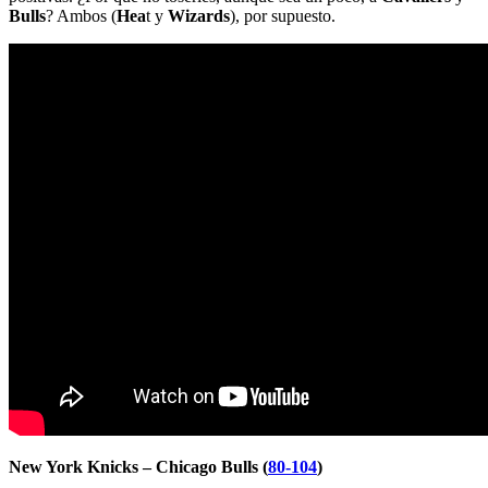
Bulls
? Ambos (
Hea
t y
Wizards
), por supuesto.
New York Knicks – Chicago Bulls (
80-104
)