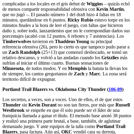
complicadas a los locales en el gris debut de
Wiggins
– quizás echó
de menos compartir responsabilidad ofensiva con
Kevin Martin
,
que no jugó –. El pasado número 1 del draft hizo 4 faltas en 18
minutos, quedándose en 6 puntos.
Ricky Rubio
estuvo torpe en los
minutos finales a la hora de leer el juego, con faltas que hicieron
daño y, sobre todo, lanzamientos que no le correspondían dados sus
porcentajes (acabó con 12 puntos, 6 rebotes y 7 asistencias). Los
Timberwolves
tuvieron en
Thaddeus Young
su principal
referencia ofensiva (26), pero lo cierto es que tampoco pudo parar a
un
Zach Randolph
(25+13) que comenzó desbocado, se tomó un
relativo descanso, y volvió a las andadas cuando los
Grizzlies
más
sufrían al iniciar el último cuarto. Buenas sensaciones de
Minnesota
, de todos modos. Y en
Memphis
la batuta la llevan los
de siempre, los cantos gregorianos de
Zach
y
Marc
. La zona será
territorio difícil de expugnar.
Portland Trail Blazers vs. Oklahoma City Thunder (
106-89
)
Los secretos, a veces, son a voces. Uno de ellos, el de que estos
Thunder
sin
Kevin Durant
no son tan fieros, por más que
Russell
Westbrook
se empeñe en que él solo puede ser el líder de una
franquicia llamada a ganar el título. El menudo base anotó 38 puntos
y realizó una primera parte brutal, a base, también, de aglutinar
demasiado juego. Y ante equipos de la talla como
Portland Trail
Blazers
, pasa factura. Aún así,
OKC
vendió cara su derrota,