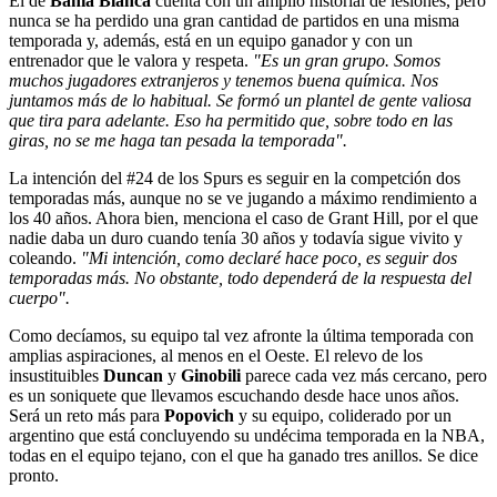
El de
Bahía Blanca
cuenta con un amplio historial de lesiones, pero
nunca se ha perdido una gran cantidad de partidos en una misma
temporada y, además, está en un equipo ganador y con un
entrenador que le valora y respeta.
"Es un gran grupo. Somos
muchos jugadores extranjeros y tenemos buena química. Nos
juntamos más de lo habitual. Se formó un plantel de gente valiosa
que tira para adelante. Eso ha permitido que, sobre todo en las
giras, no se me haga tan pesada la temporada".
La intención del #24 de los Spurs es seguir en la competción dos
temporadas más, aunque no se ve jugando a máximo rendimiento a
los 40 años. Ahora bien, menciona el caso de Grant Hill, por el que
nadie daba un duro cuando tenía 30 años y todavía sigue vivito y
coleando.
"Mi intención, como declaré hace poco, es seguir dos
temporadas más. No obstante, todo dependerá de la respuesta del
cuerpo".
Como decíamos, su equipo tal vez afronte la última temporada con
amplias aspiraciones, al menos en el Oeste. El relevo de los
insustituibles
Duncan
y
Ginobili
parece cada vez más cercano, pero
es un soniquete que llevamos escuchando desde hace unos años.
Será un reto más para
Popovich
y su equipo, coliderado por un
argentino que está concluyendo su undécima temporada en la NBA,
todas en el equipo tejano, con el que ha ganado tres anillos. Se dice
pronto.