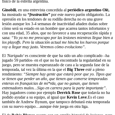
físico de la estrella argentina.
Ginobili
, en una entrevista concedida al
periódico argentino Olé,
ha mostrado su
“frustración”
por este nuevo parón obligatorio. La
opresión en los tendones de su rodilla derecha no es una grave
lesión aunque los 3-4 semanas de inactividad añaden dudas sobre
cómo será su estado en un hombre que acarrea tantos infortunios y
con una edad, 35 años, que no favorece a una recuperación rápida y
sana:
“Yo ya no me preocupo por las lesiones mientras llegue bien a
los playoffs. Pero la situación actual me hincha los huevos porque
voy a llegar muy justo. Veremos cómo evoluciono”.
El
'Narigudo'
es consciente de que ha sido un año complicado –ha
jugado 59 partidos- en el que no ha encontrado la regularidad en su
juego, pero se muestra esperanzado de cara a la segunda fase de la
temporada, tal vez la última en la que el
Big Three
esté a pleno
rendimiento:
“Siempre hay gente que estarà peor que yo. Tipos que
se tienen que perder un año, que tienen que comerse temporadas
enteras en franquicias de mi*rda, que no ganan, que tienen
entrenadores malos…Sigo en carrera para la parte importante”
.
Hay jugadores como por ejemplo
Derrick Rose
que todavía no ha
podido ayudar a su equipo, al igual que
Kevin Love
.Es el caso
también de Andrew Bynum, que tampoco debutará esta temporada
con su nuevo equipo…aunque éste juega en otra liga.