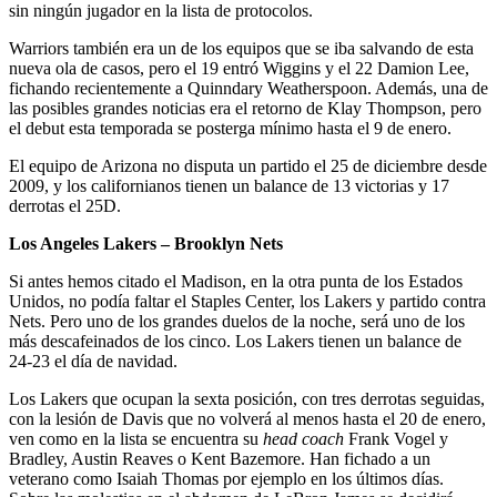
sin ningún jugador en la lista de protocolos.
Warriors también era un de los equipos que se iba salvando de esta
nueva ola de casos, pero el 19 entró Wiggins y el 22 Damion Lee,
fichando recientemente a Quinndary Weatherspoon. Además, una de
las posibles grandes noticias era el retorno de Klay Thompson, pero
el debut esta temporada se posterga mínimo hasta el 9 de enero.
El equipo de Arizona no disputa un partido el 25 de diciembre desde
2009, y los californianos tienen un balance de 13 victorias y 17
derrotas el 25D.
Los Angeles Lakers – Brooklyn Nets
Si antes hemos citado el Madison, en la otra punta de los Estados
Unidos, no podía faltar el Staples Center, los Lakers y partido contra
Nets. Pero uno de los grandes duelos de la noche, será uno de los
más descafeinados de los cinco. Los Lakers tienen un balance de
24-23 el día de navidad.
Los Lakers que ocupan la sexta posición, con tres derrotas seguidas,
con la lesión de Davis que no volverá al menos hasta el 20 de enero,
ven como en la lista se encuentra su
head coach
Frank Vogel y
Bradley, Austin Reaves o Kent Bazemore. Han fichado a un
veterano como Isaiah Thomas por ejemplo en los últimos días.