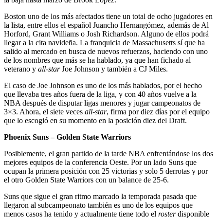
Boston uno de los más afectados tiene un total de ocho jugadores en
la lista, entre ellos el español Juancho Hernangómez, además de Al
Horford, Grant Williams o Josh Richardson. Alguno de ellos podrá
llegar a la cita navideña. La franquicia de Massachusetts sí que ha
salido al mercado en busca de nuevos refuerzos, haciendo con uno
de los nombres que más se ha hablado, ya que han fichado al
veterano y
all-star
Joe Johnson y también a CJ Miles.
El caso de Joe Johnson es uno de los más hablados, por el hecho
que llevaba tres años fuera de la liga, y con 40 años vuelve a la
NBA después de disputar ligas menores y jugar campeonatos de
3×3. Ahora, el siete veces
all-star
, firma por diez días por el equipo
que lo escogió en su momento en la posición diez del Draft.
Phoenix Suns – Golden State Warriors
Posiblemente, el gran partido de la tarde NBA enfrentándose los dos
mejores equipos de la conferencia Oeste. Por un lado Suns que
ocupan la primera posición con 25 victorias y solo 5 derrotas y por
el otro Golden State Warriors con un balance de 25-6.
Suns que sigue el gran ritmo marcado la temporada pasada que
llegaron al subcampeonato también es uno de los equipos que
menos casos ha tenido y actualmente tiene todo el
roster
disponible