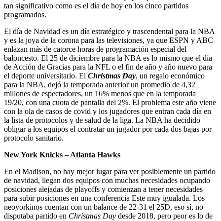
tan significativo como es el día de hoy en los cinco partidos
programados.
El día de Navidad es un día estratégico y trascendental para la NBA
y es la joya de la corona para las televisiones, ya que ESPN y ABC
enlazan más de catorce horas de programación especial del
baloncesto. El 25 de diciembre para la NBA es lo mismo que el día
de Acción de Gracias para la NFL o el fin de año y año nuevo para
el deporte universitario. El
Christmas Day
, un regalo económico
para la NBA, dejó la temporada anterior un promedio de 4,32
millones de espectadores, un 16% menos que en la temporada
19/20, con una cuota de pantalla del 2%. El problema este año viene
con la ola de casos de covid y los jugadores que entran cada día en
la lista de protocolos y de salud de la liga. La NBA ha decidido
obligar a los equipos el contratar un jugador por cada dos bajas por
protocolo sanitario.
New York Knicks – Atlanta Hawks
En el Madison, no hay mejor lugar para ver posiblemente un partido
de navidad, llegan dos equipos con muchas necesidades ocupando
posiciones alejadas de playoffs y comienzan a tener necesidades
para subir posiciones en una conferencia Este muy igualada. Los
neoyorkinos cuentan con un balance de 22-31 el 25D, eso sí, no
disputaba partido en
Christmas Day
desde 2018, pero peor es lo de