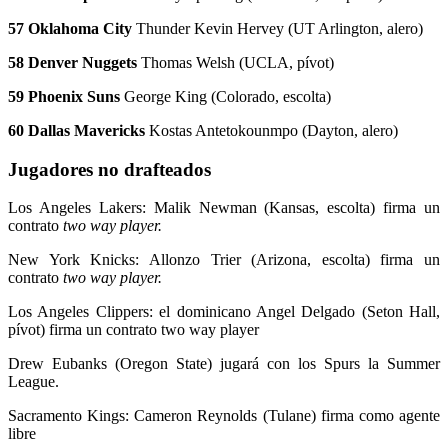
57 Oklahoma City
Thunder Kevin Hervey (UT Arlington, alero)
58 Denver Nuggets
Thomas Welsh (UCLA, pívot)
59 Phoenix Suns
George King (Colorado, escolta)
60 Dallas Mavericks
Kostas Antetokounmpo (Dayton, alero)
Jugadores no drafteados
Los Angeles Lakers: Malik Newman (Kansas, escolta) firma un
contrato
two way player.
New York Knicks: Allonzo Trier (Arizona, escolta) firma un
contrato
two way player.
Los Angeles Clippers: el dominicano Angel Delgado (Seton Hall,
pívot) firma un contrato two way player
Drew Eubanks (Oregon State) jugará con los Spurs la Summer
League.
Sacramento Kings: Cameron Reynolds (Tulane) firma como agente
libre