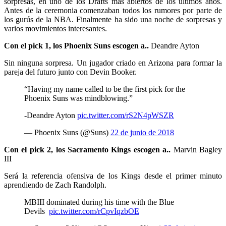
sorpresas, en uno de los Drafts más abiertos de los últimos años.
Antes de la ceremonia comenzaban todos los rumores por parte de
los gurús de la NBA. Finalmente ha sido una noche de sorpresas y
varios movimientos interesantes.
Con el pick 1, los Phoenix Suns escogen a..
Deandre Ayton
Sin ninguna sorpresa. Un jugador criado en Arizona para formar la
pareja del futuro junto con Devin Booker.
“Having my name called to be the first pick for the
Phoenix Suns was mindblowing.”
-Deandre Ayton
pic.twitter.com/rS2N4pWSZR
— Phoenix Suns (@Suns)
22 de junio de 2018
Con el pick 2, los Sacramento Kings escogen a..
Marvin Bagley
III
Será la referencia ofensiva de los Kings desde el primer minuto
aprendiendo de Zach Randolph.
MBIII dominated during his time with the Blue
Devils
pic.twitter.com/rCpvIqzbOE