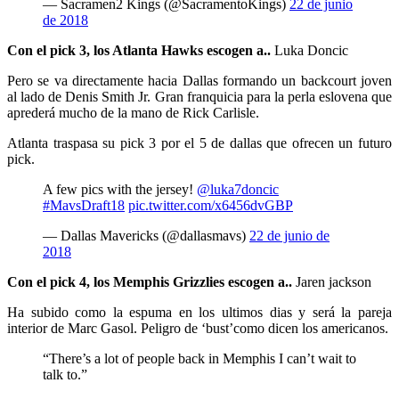
— Sacramen2 Kings (@SacramentoKings)
22 de junio
de 2018
Con el pick 3, los Atlanta Hawks escogen a..
Luka Doncic
Pero se va directamente hacia Dallas formando un backcourt joven
al lado de Denis Smith Jr. Gran franquicia para la perla eslovena que
aprederá mucho de la mano de Rick Carlisle.
Atlanta traspasa su pick 3 por el 5 de dallas que ofrecen un futuro
pick.
A few pics with the jersey!
@luka7doncic
#MavsDraft18
pic.twitter.com/x6456dvGBP
— Dallas Mavericks (@dallasmavs)
22 de junio de
2018
Con el pick 4, los Memphis Grizzlies escogen a..
Jaren jackson
Ha subido como la espuma en los ultimos dias y será la pareja
interior de Marc Gasol. Peligro de ‘bust’como dicen los americanos.
“There’s a lot of people back in Memphis I can’t wait to
talk to.”