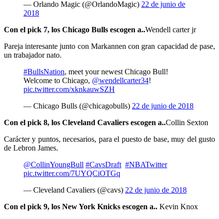
— Orlando Magic (@OrlandoMagic)
22 de junio de
2018
Con el pick 7, los Chicago Bulls escogen a..
Wendell carter jr
Pareja interesante junto con Markannen con gran capacidad de pase,
un trabajador nato.
#BullsNation
, meet your newest Chicago Bull!
Welcome to Chicago,
@wendellcarter34
!
pic.twitter.com/xknkauwSZH
— Chicago Bulls (@chicagobulls)
22 de junio de 2018
Con el pick 8, los Cleveland Cavaliers escogen a..
Collin Sexton
Carácter y puntos, necesarios, para el puesto de base, muy del gusto
de Lebron James.
@CollinYoungBull
#CavsDraft
#NBATwitter
pic.twitter.com/7UYQCiOTGq
— Cleveland Cavaliers (@cavs)
22 de junio de 2018
Con el pick 9, los New York Knicks escogen a..
Kevin Knox