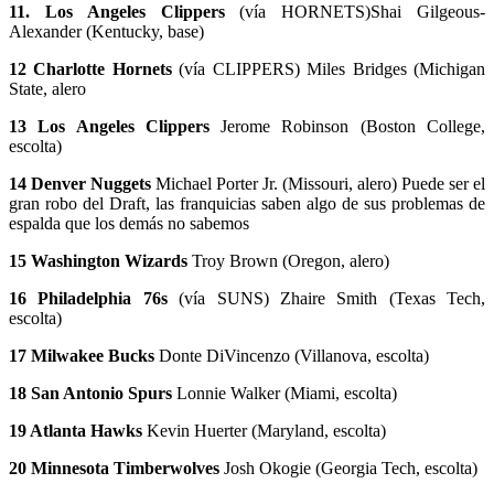
11. Los Angeles Clippers
(vía HORNETS)Shai Gilgeous-
Alexander (Kentucky, base)
12 Charlotte Hornets
(vía CLIPPERS) Miles Bridges (Michigan
State, alero
13 Los Angeles Clippers
Jerome Robinson (Boston College,
escolta)
14 Denver Nuggets
Michael Porter Jr. (Missouri, alero) Puede ser el
gran robo del Draft, las franquicias saben algo de sus problemas de
espalda que los demás no sabemos
15 Washington Wizards
Troy Brown (Oregon, alero)
16 Philadelphia 76s
(vía SUNS) Zhaire Smith (Texas Tech,
escolta)
17 Milwakee Bucks
Donte DiVincenzo (Villanova, escolta)
18 San Antonio Spurs
Lonnie Walker (Miami, escolta)
19 Atlanta Hawks
Kevin Huerter (Maryland, escolta)
20 Minnesota Timberwolves
Josh Okogie (Georgia Tech, escolta)