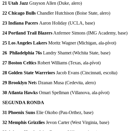
21 Utah Jazz
Grayson Allen (Duke, alero)
22 Chicago Bulls
Chandler Hutchison (Boise State, alero)
23 Indiana Pacers
Aaron Holiday (UCLA, base)
24 Portland Trail Blazers
Anfernee Simons (IMG Academy, base)
25 Los Angeles Lakers
Moritz Wagner (Michigan, ala-pívot)
26 Philadelphia 76s
Landry Shamet (Wichita State, base)
27 Boston Celtics
Robert Williams (Texas, ala-pívot)
28 Golden State Warrriors
Jacob Evans (Cincinnati, escolta)
29 Brooklyn Net
s Dzanan Musa (Cedevita, alero)
30 Atlanta Hawks
Omari Spellman (Villanova, ala-pívot)
SEGUNDA RONDA
31 Phoenix Suns
Elie Okobo (Pau-Orthez, base)
32 Memphis Grizzlies
Jevon Carter (West Virginia, base)