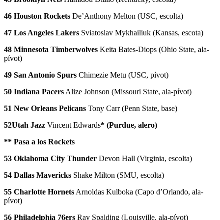
46 Houston Rockets
De’Anthony Melton (USC, escolta)
47 Los Angeles Lakers
Sviatoslav Mykhailiuk (Kansas, escota)
48 Minnesota Timberwolves
Keita Bates-Diops (Ohio State, ala-
pívot)
49 San Antonio Spurs
Chimezie Metu (USC, pívot)
50 Indiana Pacers
Alize Johnson (Missouri State, ala-pívot)
51 New Orleans Pelicans
Tony Carr (Penn State, base)
52Utah Jazz
Vincent Edwards
* (Purdue, alero)
** Pasa a los Rockets
53 Oklahoma City Thunder
Devon Hall (Virginia, escolta)
54 Dallas Mavericks
Shake Milton (SMU, escolta)
55 Charlotte Hornets
Arnoldas Kulboka (Capo d’Orlando, ala-
pívot)
56 Philadelphia 76ers
Ray Spalding (Louisville, ala-pívot)