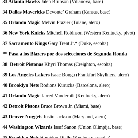
33 Atlanta Hawks
Jalen Brunson (Villanova, base)
34 Dallas Mavericks
Devonte’ Graham (Kansas, base)
35 Orlando Magic
Melvin Frazier (Tulane, alero)
36 New York Knicks
Mitchell Robinson (Western Kentucky, pívot)
37 Sacramento Kings
Gary Trent Jr.
*
(Duke, escolta)
** Pasa a los Blazers por dos selecciones de Segunda Ronda
38 Detroit Pistonas
Khyri Thomas (Creighton, escolta)
39 Los Angeles Lakers
Isaac Bonga (Frankfurt Skyliners, alero)
40 Brooklyn Nets
Rodions Kurucks (Barcelona, alero)
41 Orlando Magic
Jarred Vanderbilt (Kentucky, alero)
42 Detroit Pistons
Bruce Brown Jr. (Miami, base)
43 Denver Nugget
s Justin Jackson (Maryland, alero)
44 Washington Wizards
Issuf Sanon (Union Olimpija, base)
45 Brooklyn Nets
Hamidou Diallo (Kentucky, escolta)