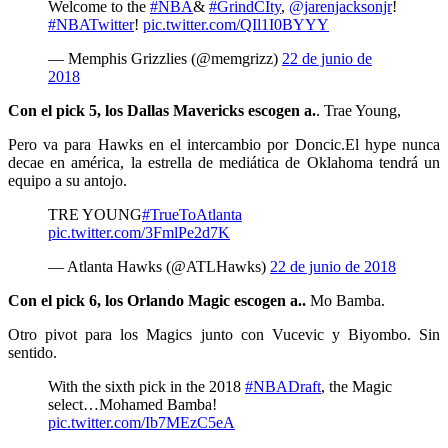
Welcome to the
#NBA
&
#GrindCIty
,
@jarenjacksonjr
!
#NBATwitter
!
pic.twitter.com/QIl1I0BYYY
— Memphis Grizzlies (@memgrizz)
22 de junio de
2018
Con el pick 5, los Dallas Mavericks escogen a.
. Trae Young,
Pero va para Hawks en el intercambio por Doncic.El hype nunca
decae en américa, la estrella de mediática de Oklahoma tendrá un
equipo a su antojo.
TRE YOUNG
#TrueToAtlanta
pic.twitter.com/3FmlPe2d7K
— Atlanta Hawks (@ATLHawks)
22 de junio de 2018
Con el pick 6, los Orlando Magic escogen a..
Mo Bamba.
Otro pivot para los Magics junto con Vucevic y Biyombo. Sin
sentido.
With the sixth pick in the 2018
#NBADraft
, the Magic
select…Mohamed Bamba!
pic.twitter.com/Ib7MEzC5eA