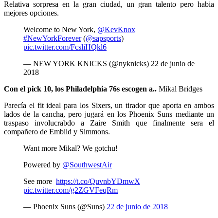
Relativa sorpresa en la gran ciudad, un gran talento pero habia
mejores opciones.
Welcome to New York,
@KevKnox
#NewYorkForever
(
@sapsports
)
pic.twitter.com/FcsliHQkl6
— NEW YORK KNICKS (@nyknicks) 22 de junio de
2018
Con el pick 10, los Philadelphia 76s escogen a..
Mikal Bridges
Parecía el fit ideal para los Sixers, un tirador que aporta en ambos
lados de la cancha, pero jugará en los Phoenix Suns mediante un
traspaso involucrabdo a Zaire Smith que finalmente sera el
compañero de Embiid y Simmons.
Want more Mikal? We gotchu!
Powered by
@SouthwestAir
See more
https://t.co/QuvnbYDmwX
pic.twitter.com/g2ZGVFeqRm
— Phoenix Suns (@Suns)
22 de junio de 2018