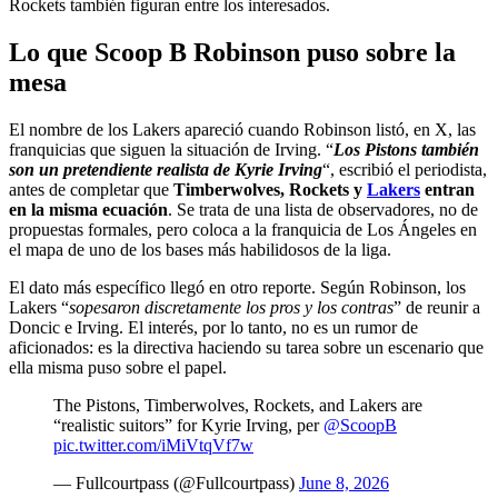
Rockets también figuran entre los interesados.
Lo que Scoop B Robinson puso sobre la
mesa
El nombre de los Lakers apareció cuando Robinson listó, en X, las
franquicias que siguen la situación de Irving. “
Los Pistons también
son un pretendiente realista de Kyrie Irving
“, escribió el periodista,
antes de completar que
Timberwolves, Rockets y
Lakers
entran
en la misma ecuación
. Se trata de una lista de observadores, no de
propuestas formales, pero coloca a la franquicia de Los Ángeles en
el mapa de uno de los bases más habilidosos de la liga.
El dato más específico llegó en otro reporte. Según Robinson, los
Lakers “
sopesaron discretamente los pros y los contras
” de reunir a
Doncic e Irving. El interés, por lo tanto, no es un rumor de
aficionados: es la directiva haciendo su tarea sobre un escenario que
ella misma puso sobre el papel.
The Pistons, Timberwolves, Rockets, and Lakers are
“realistic suitors” for Kyrie Irving, per
@ScoopB
pic.twitter.com/iMiVtqVf7w
— Fullcourtpass (@Fullcourtpass)
June 8, 2026