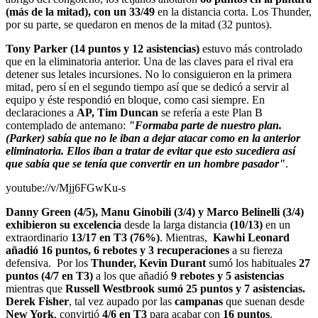
(más de la mitad), con un 33/49
en la distancia corta. Los Thunder,
por su parte, se quedaron en menos de la mitad (32 puntos).
Tony Parker (14 puntos y 12 asistencias)
estuvo más controlado
que en la eliminatoria anterior. Una de las claves para el rival era
detener sus letales incursiones. No lo consiguieron en la primera
mitad, pero sí en el segundo tiempo así que se dedicó a servir al
equipo y éste respondió en bloque, como casi siempre. En
declaraciones a
AP, Tim Duncan
se refería a este Plan B
contemplado de antemano:
"Formaba parte de nuestro plan.
(Parker) sabía que no le iban a dejar atacar como en la anterior
eliminatoria. Ellos iban a tratar de evitar que esto sucediera así
que sabía que se tenía que convertir en un hombre pasador"
.
youtube://v/Mjj6FGwKu-s
Danny Green (4/5), Manu Ginobili (3/4) y Marco Belinelli (3/4)
exhibieron su excelencia
desde la larga distancia
(10/13)
en un
extraordinario
13/17 en T3 (76%)
. Mientras,
Kawhi Leonard
añadió 16 puntos, 6 rebotes y 3 recuperaciones
a su fiereza
defensiva. Por los
Thunder, Kevin Durant
sumó los habituales
27
puntos (4/7 en T3)
a los que añadió
9 rebotes y 5 asistencias
mientras que
Russell Westbrook sumó 25 puntos y 7 asistencias.
Derek Fisher
, tal vez aupado por las
campanas
que suenan desde
New York
, convirtió
4/6 en T3
para acabar con
16 puntos
.