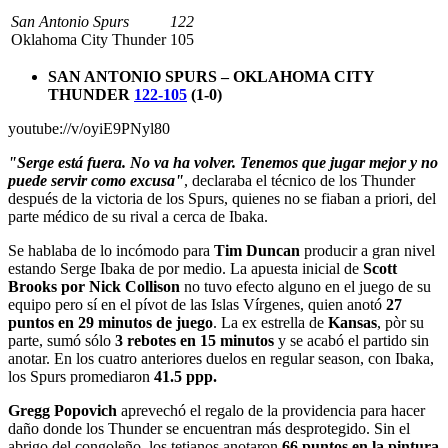
San Antonio Spurs
122
Oklahoma City Thunder
105
SAN ANTONIO SPURS – OKLAHOMA CITY
THUNDER
122-105
(1-0)
youtube://v/oyiE9PNyl80
"Serge está fuera. No va ha volver. Tenemos que jugar mejor y no
puede servir como excusa"
, declaraba el técnico de los Thunder
después de la victoria de los Spurs, quienes no se fiaban a priori, del
parte médico de su rival a cerca de Ibaka.
Se hablaba de lo incómodo para
Tim Duncan
producir a gran nivel
estando Serge Ibaka de por medio. La apuesta inicial de
Scott
Brooks por Nick Collison
no tuvo efecto alguno en el juego de su
equipo pero sí en el pívot de las Islas Vírgenes, quien anotó
27
puntos en 29 minutos de juego
. La ex estrella de
Kansas
, pòr su
parte, sumó sólo
3 rebotes en 15 minutos
y se acabó el partido sin
anotar. En los cuatro anteriores duelos en regular season, con Ibaka,
los Spurs promediaron
41.5 ppp.
Gregg Popovich
aprevechó el regalo de la providencia para hacer
daño donde los Thunder se encuentran más desprotegido. Sin el
abrigo del congoleño, los tetjanos anotaron
66 puntos en la pintura