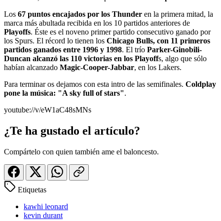
Los
67 puntos encajados por los Thunder
en la primera mitad, la
marca más abultada recibida en los 10 partidos anteriores de
Playoffs
. Éste es el noveno primer partido consecutivo ganado por
los Spurs. El récord lo tienen los
Chicago Bulls, con 11 primeros
partidos ganados entre 1996 y 1998
. El trío
Parker-Ginobili-
Duncan alcanzó las 110 victorias en los Playoff
s, algo que sólo
habían alcanzado
Magic-Cooper-Jabbar
, en los Lakers.
Para terminar os dejamos con esta intro de las semifinales.
Coldplay
pone la música: "A sky full of stars"
.
youtube://v/eW1aC48sMNs
¿Te ha gustado el artículo?
Compártelo con quien también ame el baloncesto.
Etiquetas
kawhi leonard
kevin durant