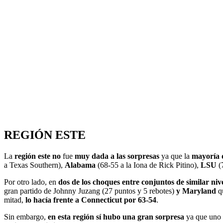
REGIÓN ESTE
La
región este no
fue
muy dada a las sorpresas
ya que la
mayoría d
a Texas Southern),
Alabama
(68-55 a la Iona de Rick Pitino),
LSU
(
Por otro lado, en
dos de los choques entre conjuntos de similar niv
gran partido de Johnny Juzang (27 puntos y 5 rebotes)
y Maryland
qu
mitad,
lo hacía frente a Connecticut por 63-54
.
Sin embargo,
en esta región sí hubo una gran sorpresa
ya que uno d