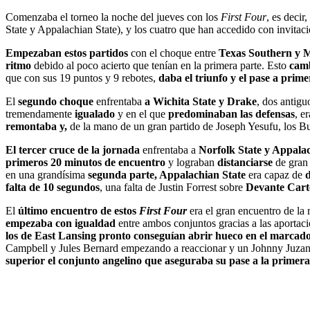
Comenzaba el torneo la noche del jueves con los
First Four
, es deci
State y Appalachian State), y los cuatro que han accedido con invit
Empezaban estos partidos
con el choque entre
Texas Southern y M
ritmo
debido al poco acierto que tenían en la primera parte. Esto
camb
que con sus 19 puntos y 9 rebotes,
daba el triunfo y el pase a prim
El
segundo choque
enfrentaba
a Wichita State y Drake
, dos antig
tremendamente
igualado
y en el que
predominaban las defensas
, e
remontaba y,
de la mano de un gran partido de Joseph Yesufu, los B
El tercer cruce de la jornada
enfrentaba a
Norfolk State y Appalac
primeros 20 minutos de encuentro
y lograban
distanciarse
de gran 
en una grandísima
segunda parte, Appalachian State
era capaz de
d
falta de 10 segundos
, una falta de Justin Forrest sobre
Devante Cart
El
último encuentro de estos
First Four
era el gran encuentro de la
empezaba con igualdad
entre ambos conjuntos gracias a las aportac
los de East Lansing pronto conseguían abrir hueco en el marcado
Campbell y Jules Bernard empezando a reaccionar y un Johnny Juzang
superior el conjunto angelino que aseguraba su pase a la prime