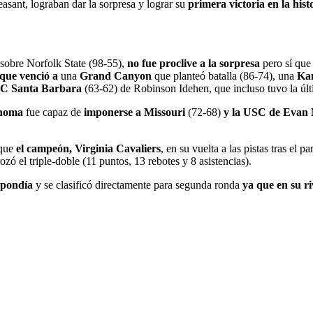
leasant, lograban dar la sorpresa y lograr su
primera victoria en la hi
 sobre Norfolk State (98-55),
no fue proclive a la sorpresa
pero sí que
que venció a
una
Grand Canyon
que planteó batalla (86-74), una
Ka
 UC Santa Barbara
(63-62) de Robinson Idehen, que incluso tuvo la últ
homa
fue capaz de
imponerse a Missouri
(72-68)
y la USC de Evan
 que
el campeón, Virginia Cavaliers
, en su vuelta a las pistas tras el
zó el triple-doble (11 puntos, 13 rebotes y 8 asistencias).
spondía
y se clasificó directamente para segunda ronda
ya que en su r