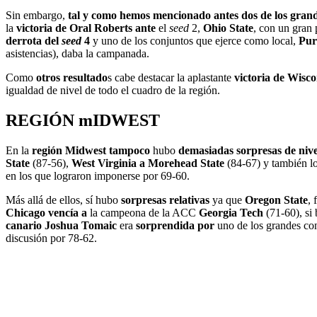
Sin embargo,
tal y como hemos mencionado antes dos de los gran
la
victoria de Oral Roberts ante
el
seed
2,
Ohio State
, con un gran
derrota del
seed
4
y uno de los conjuntos que ejerce como local,
Pur
asistencias), daba la campanada.
Como
otros resultado
s cabe destacar la aplastante
victoria de Wisc
igualdad de nivel de todo el cuadro de la región.
REGIÓN mIDWEST
En la
región Midwest tampoco
hubo
demasiadas sorpresas de nive
State
(87-56),
West Virginia a Morehead State
(84-67) y también l
en los que lograron imponerse por 69-60.
Más allá de ellos, sí hubo
sorpresas relativas
ya que
Oregon State
,
Chicago vencía a
la campeona de la ACC
Georgia Tech
(71-60), si
canario Joshua Tomaic
era
sorprendida por
uno de los grandes co
discusión por 78-62.