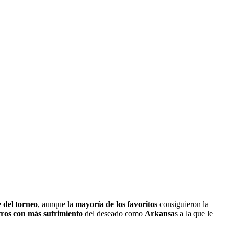
e del torneo
, aunque la
mayoría de los favoritos
consiguieron la
tros con más sufrimiento
del deseado como
Arkansa
s a la que le