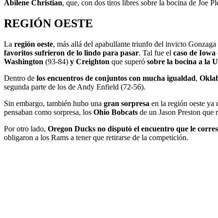
Abilene Christian
, que, con dos tiros libres sobre la bocina de Joe P
REGIÓN OESTE
La
región oeste
, más allá del apabullante triunfo del invicto Gonzaga
favoritos sufrieron de lo lindo para pasar
. Tal fue el
caso de
Iowa 
Washington
(93-84)
y Creighton
que superó
sobre la bocina a la
Dentro de
los encuentros de conjuntos con mucha igualdad
,
Okla
segunda parte de los de Andy Enfield (72-56).
Sin embargo, también hubo una
gran sorpresa
en la región oeste ya
pensaban como sorpresa, los
Ohio Bobcats
de un Jason Preston que ro
Por otro lado,
Oregon Ducks no disputó el encuentro que le corre
obligaron a los Rams a tener que retirarse de la competición.