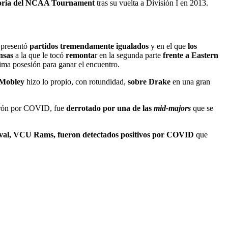
storia del NCAA Tournament
tras su vuelta a División I en 2013.
 presentó
partidos tremendamente igualados
y en el que
los
nsas
a la que le tocó
remonta
r en la segunda parte
frente a Eastern
ima posesión para ganar el encuentro.
 Mobley
hizo lo propio, con rotundidad,
sobre Drake
en una gran
 parón por COVID, fue
derrotado por una de las
mid-majors
que se
ival, VCU Rams, fueron detectados positivos por COVID
que