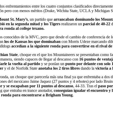
r, los enfrentamientos entre los cuatro conjuntos clasificados directame
ación pero con menos méritos (Drake, Wichita State, UCLA y Michigan St
ount St. Mary’s
, un partido que
arrancaban dominando los Mountain
ió en la segunda mitad y los Tigers
realizaron un
parcial de 40-22
d
era ronda al
college
texano.
uos conocidos de la MVC, pero que desde el cambio de conferencia de 
ran
los de Kansas los que dominaban
con Morris Udeze marcando dife
ulldogs
accedían a la siguiente ronda para convertirse en el rival
hian State
, choque en el que los Mountaineers se presentaban como fa
manera, siendo capaces de llegar al descanso con
16 puntos de ventaj
arle la vuelta al partido
y se ponían un
punto por delante con solo 
er
y el de Norfolk State
anotaba los 2 tiros libres
dando la
victoria a
 ronda, un choque que parecería más una final ya que enfrentaba a dos de
iones del mexicano Jaime Jaquez (27 puntos y 4 rebotes) por lado Bruin
r y se escapaban por 11 puntos al descanso
, 44-33. Tras el
paso por
 que entraba en trance anotador,
conseguían igualar el encuentro y l
ra ronda para encontrarse a Brigham Young
.