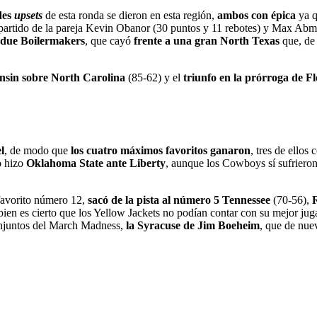
des
upsets
de esta ronda se dieron en esta región,
ambos con épica
ya q
 partido de la pareja Kevin Obanor (30 puntos y 11 rebotes) y Max Abma
due Boilermakers
, que cayó
frente a una gran North Texas
que, de 
onsin sobre North Carolina
(85-62) y el
triunfo en la prórroga de F
l
, de modo que
los cuatro máximos favoritos ganaron
, tres de ellos
o hizo
Oklahoma State ante Liberty
, aunque los Cowboys sí sufrieron
 favorito número 12,
sacó de la pista al número 5 Tennessee
(70-56),
 bien es cierto que los Yellow Jackets no podían contar con su mejor 
njuntos del March Madness,
la Syracuse de Jim Boeheim
, que de nu