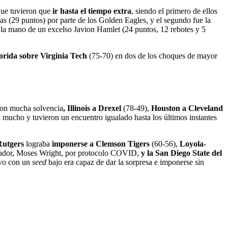
ue tuvieron que
ir hasta el tiempo extra
, siendo el primero de ellos
s (29 puntos) por parte de los Golden Eagles, y el segundo fue la
la mano de un excelso Javion Hamlet (24 puntos, 12 rebotes y 5
lorida sobre Virginia Tech
(75-70) en dos de los choques de mayor
 con mucha solvencia
, Illinois a Drexel
(78-49),
Houston a Cleveland
 mucho y tuvieron un encuentro igualado hasta los últimos instantes
Rutgers
lograba
imponerse a Clemson Tigers
(60-56),
Loyola-
jugador, Moses Wright, por protocolo COVID,
y la San Diego State del
evo con un
seed
bajo era capaz de dar la sorpresa e imponerse sin