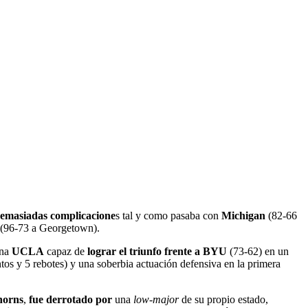
demasiadas complicacione
s tal y como pasaba con
Michigan
(82-66
(96-73 a Georgetown).
una
UCLA
capaz de
lograr el triunfo frente a BYU
(73-62) en un
os y 5 rebotes) y una soberbia actuación defensiva en la primera
horns
,
fue derrotado por
una
low-major
de su propio estado,