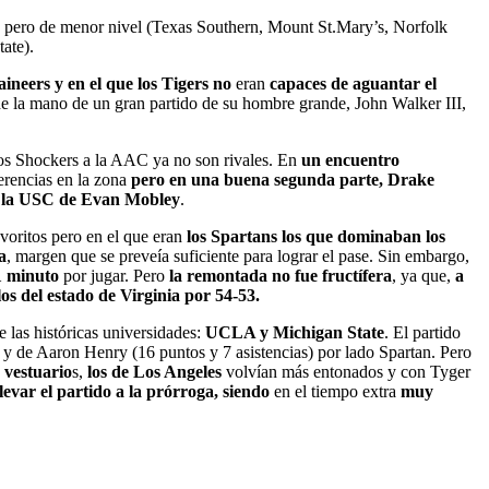
nte pero de menor nivel (Texas Southern, Mount St.Mary’s, Norfolk
ate).
eers y en el que los Tigers no
eran
capaces de aguantar el
e la mano de un gran partido de su hombre grande, John Walker III,
los Shockers a la AAC ya no son rivales. En
un encuentro
rencias en la zona
pero en una buena segunda parte, Drake
 de la USC de Evan Mobley
.
voritos pero en el que eran
los Spartans los que dominaban los
a
, margen que se preveía suficiente para lograr el pase. Sin embargo,
1 minuto
por jugar. Pero
la remontada no fue fructífera
, ya que,
a
 los del estado de Virginia por 54-53.
 las históricas universidades:
UCLA y Michigan State
. El partido
 y de Aaron Henry (16 puntos y 7 asistencias) por lado Spartan. Pero
 vestuario
s,
los de Los Angeles
volvían más entonados y con Tyger
levar el partido a la prórroga, siendo
en el tiempo extra
muy