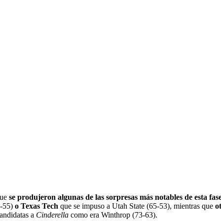
que
se produjeron algunas de las sorpresas más notables de esta fas
9-55)
o Texas Tech
que se impuso a Utah State (65-53), mientras que
o
candidatas a
Cinderella
como era Winthrop (73-63).