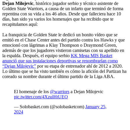
Dejan Milojevic
, histórico jugador serbio y técnico asistente de
Golden State Warriors, a causa de un infarto que terminó de forma
repentina con su vida a los 46 años. Desde que falleciera hace 10
días, han sido ya varios los homenajes que ha recibido que te
recapitulamos aquí:
La franquicia de Golden State le dedicó un bonito vídeo que se
emitió en el Chase Center antes del partido contra los Hawks y que
emocionó con lágrimas a Klay Thompson o Draymond Green,
además de que los jugadores vistieron camisetas con su apellido en
la espalda. Después, el equipo serbio
KK Mega MIS Basket
anunció que sus instalaciones deportivas se renombrarían como
“Dejan Milojevic”
por su etapa de entrenador ahí de 2012 a 2020.
Lo último que se ha visto también es cómo la afición del Partizan ha
coreado su nombre durante el último partido de la Liga ABA.
El homenaje de los
@warriors
a Dejan Milojevic
pic.twitter.com/4XzulHtUEO
— Solobasket.com (@solobasketcom)
January 25,
2024