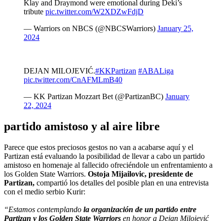
Klay and Draymond were emotional during Deki’s
tribute
pic.twitter.com/W2XDZwFdjD
— Warriors on NBCS (@NBCSWarriors)
January 25,
2024
DEJAN MILOJEVIĆ.
#KKPartizan
#ABALiga
pic.twitter.com/CnAFMLmB40
— KK Partizan Mozzart Bet (@PartizanBC)
January
22, 2024
partido amistoso y al aire libre
Parece que estos preciosos gestos no van a acabarse aquí y el
Partizan está evaluando la posibilidad de llevar a cabo un partido
amistoso en homenaje al fallecido ofreciéndole un enfrentamiento a
los Golden State Warriors.
Ostoja Mijailovic, presidente de
Partizan,
compartió los detalles del posible plan en una entrevista
con el medio serbio Kurir:
“Estamos contemplando
la organización de un partido entre
Partizan y los Golden State Warriors
en honor a Dejan Milojević