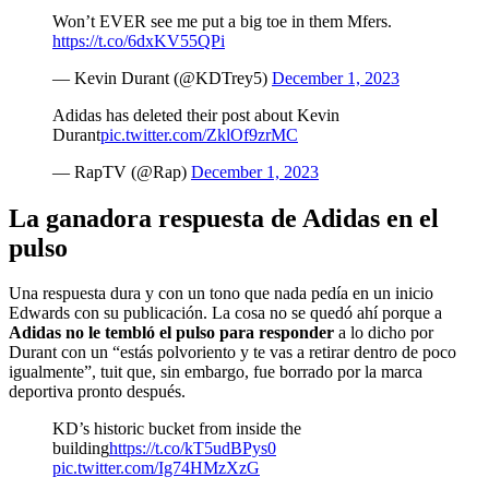
Won’t EVER see me put a big toe in them Mfers.
https://t.co/6dxKV55QPi
— Kevin Durant (@KDTrey5)
December 1, 2023
Adidas has deleted their post about Kevin
Durant
pic.twitter.com/ZklOf9zrMC
— RapTV (@Rap)
December 1, 2023
La ganadora respuesta de Adidas en el
pulso
Una respuesta dura y con un tono que nada pedía en un inicio
Edwards con su publicación. La cosa no se quedó ahí porque a
Adidas no le tembló el pulso para responder
a lo dicho por
Durant con un “estás polvoriento y te vas a retirar dentro de poco
igualmente”, tuit que, sin embargo, fue borrado por la marca
deportiva pronto después.
KD’s historic bucket from inside the
building
https://t.co/kT5udBPys0
pic.twitter.com/Ig74HMzXzG