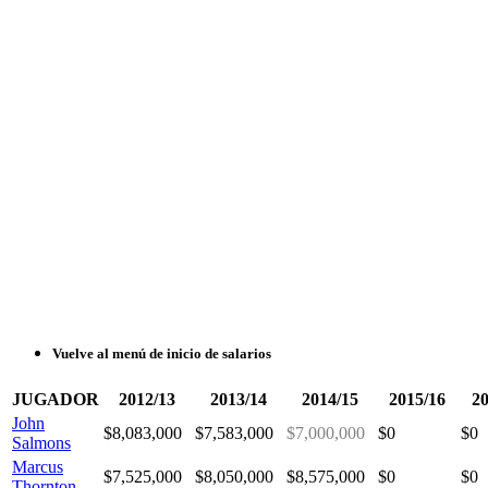
Vuelve al menú de inicio de salarios
JUGADOR
2012/13
2013/14
2014/15
2015/16
20
John
$8,083,000
$7,583,000
$7,000,000
$0
$0
Salmons
Marcus
$7,525,000
$8,050,000
$8,575,000
$0
$0
Thornton