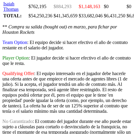
Isaiah
$762,195
$884,293
$1,148,163
$0
$0
Thomas
TOTAL:
$54,250,236
$41,345,659
$33,682,046
$6,431,250
$6,
**
Compra su salida (bought out) en marzo, para fichar por
Houston Rockets
Team Option
: El equipo decide si hacer efectivo el año de contrato
restante en el salario del jugador.
Player Option
: El jugador decide si hacer efectivo el año de contrato
que le resta.
Qualifying Offer
: El equipo interesado en el jugador debe hacerle
una oferta antes de que empiece el mercado de agentes libres (1 de
julio). Si la acepta, el jugador tendrá un año de contrato más. Al
finalizar esa temporada, será agente libre restringido. El resto de
equipos podrá ofertar por él, pero el equipo que le tiene 'en
propiedad' puede igualar la oferta (como, por ejemplo, un derecho
de tanteo). La oferta ha de ser de un 125% superior al contrato que
tenía o el salario mínimo más una cantidad determinada.
No Garantizado
: El contrato del jugador durante ese año puede estar
sujeto a cláusulas para cortarlo o desvincularlo de la franquicia, no
tiene el montante de esa temporada asegurado (normalmente sólo un