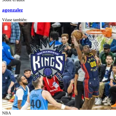
agonzalez
Véase también:
NBA