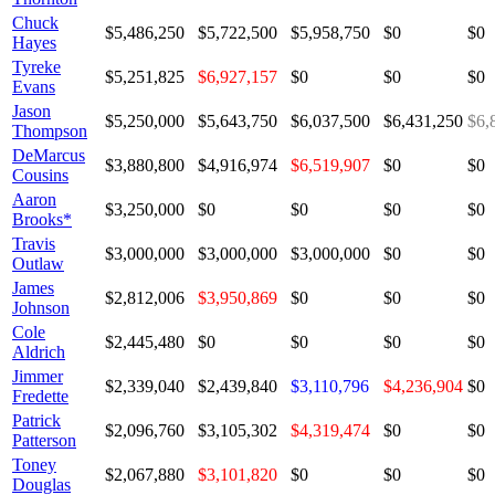
Chuck
$5,486,250
$5,722,500
$5,958,750
$0
$0
Hayes
Tyreke
$5,251,825
$6,927,157
$0
$0
$0
Evans
Jason
$5,250,000
$5,643,750
$6,037,500
$6,431,250
$6,
Thompson
DeMarcus
$3,880,800
$4,916,974
$6,519,907
$0
$0
Cousins
Aaron
$3,250,000
$0
$0
$0
$0
Brooks*
Travis
$3,000,000
$3,000,000
$3,000,000
$0
$0
Outlaw
James
$2,812,006
$3,950,869
$0
$0
$0
Johnson
Cole
$2,445,480
$0
$0
$0
$0
Aldrich
Jimmer
$2,339,040
$2,439,840
$3,110,796
$4,236,904
$0
Fredette
Patrick
$2,096,760
$3,105,302
$4,319,474
$0
$0
Patterson
Toney
$2,067,880
$3,101,820
$0
$0
$0
Douglas