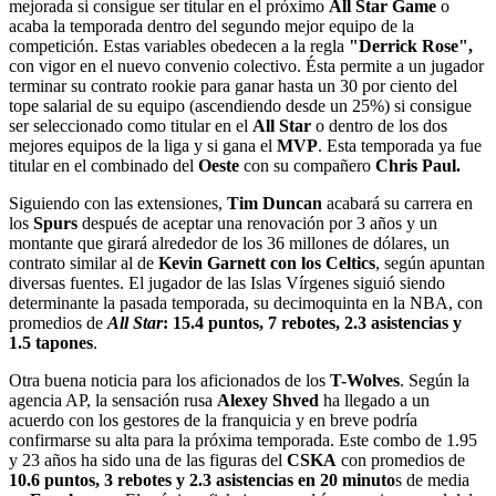
mejorada si consigue ser titular en el próximo
All Star Game
o
acaba la temporada dentro del segundo mejor equipo de la
competición. Estas variables obedecen a la regla
"Derrick Rose",
con vigor en el nuevo convenio colectivo. Ésta permite a un jugador
terminar su contrato rookie para ganar hasta un 30 por ciento del
tope salarial de su equipo (ascendiendo desde un 25%) si consigue
ser seleccionado como titular en el
All Star
o dentro de los dos
mejores equipos de la liga y si gana el
MVP
. Esta temporada ya fue
titular en el combinado del
Oeste
con su compañero
Chris Paul.
Siguiendo con las extensiones,
Tim Duncan
acabará su carrera en
los
Spurs
después de aceptar una renovación por 3 años y un
montante que girará alrededor de los 36 millones de dólares, un
contrato similar al de
Kevin Garnett con los Celtics
, según apuntan
diversas fuentes. El jugador de las Islas Vírgenes siguió siendo
determinante la pasada temporada, su decimoquinta en la NBA, con
promedios de
All Star
: 15.4 puntos, 7 rebotes, 2.3 asistencias y
1.5 tapones
.
Otra buena noticia para los aficionados de los
T-Wolves
. Según la
agencia AP, la sensación rusa
Alexey Shved
ha llegado a un
acuerdo con los gestores de la franquicia y en breve podría
confirmarse su alta para la próxima temporada. Este combo de 1.95
y 23 años ha sido una de las figuras del
CSKA
con promedios de
10.6 puntos, 3 rebotes y 2.3 asistencias en 20 minuto
s de media