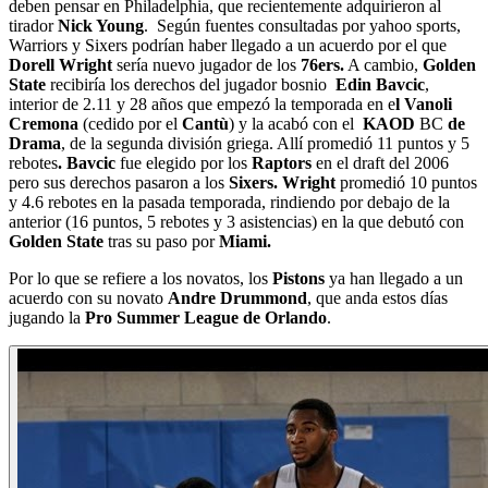
deben pensar en Philadelphia, que recientemente adquirieron al
tirador
Nick Young
. Según fuentes consultadas por yahoo sports,
Warriors y Sixers podrían haber llegado a un acuerdo por el que
Dorell Wright
sería nuevo jugador de los
76ers.
A cambio,
Golden
State
recibiría los derechos del jugador bosnio
Edin Bavcic
,
interior de 2.11 y 28 años que empezó la temporada en e
l Vanoli
Cremona
(cedido por el
Cantù
) y la acabó con el
KAOD
BC
de
Drama
, de la segunda división griega. Allí promedió 11 puntos y 5
rebotes
. Bavcic
fue elegido por los
Raptors
en el draft del 2006
pero sus derechos pasaron a los
Sixers. Wright
promedió 10 puntos
y 4.6 rebotes en la pasada temporada, rindiendo por debajo de la
anterior (16 puntos, 5 rebotes y 3 asistencias) en la que debutó con
Golden State
tras su paso por
Miami.
Por lo que se refiere a los novatos, los
Pistons
ya han llegado a un
acuerdo con su novato
Andre Drummond
, que anda estos días
jugando la
Pro Summer League de Orlando
.