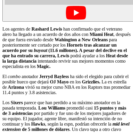
Los agentes de
Rashard Lewis
han confirmado que el veterano
alero ha llegado a un acuerdo de dos años con
Miami Heat
, después
de que fuera enviado desde
Wahington a New Orleans
para
posteriormente ser cortado por los
Hornets tras alcanzar un
acuerdo por su
buyout
(11.6 millones). A pesar del declive en el
que ha entrado su carrera, Lewis
podrá ayudar a los
Heat desde
la larga distancia
intentando revivir sus mejores momentos como
especialista en los
Magic.
El
combo
anotador
Jerryd Bayless
ha sido el elegido para cubrir el
posible hueco que dejará
OJ Mayo
en los
Grizzlies.
La ex estrella
de
Arizona
vivió su mejor curso NBA en los Raptors tras promediar
11.4 puntos y 3.8 asistencias.
Los
Sixers
parece que han perdido a su máximo anotador en la
pasada temporada.
Lou Williams
promedió casi
15 puntos y más
de 3 asistencias
por partido y fue uno de los mejores jugadores de
su equipo. El jugador, agente libre, manifestó su intención de no
continuar y los
Hawks
, según la espn, podrían ofrecerle la
mid level
extension
de 5 millones de dólares
. Un clavo tapa a otro clavo