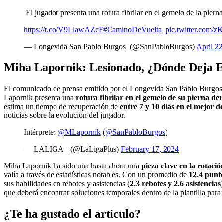
El jugador presenta una rotura fibrilar en el gemelo de la piern
https://t.co/V9LlawAZcF
#CaminoDeVuelta
pic.twitter.com/
— Longevida San Pablo Burgos (@SanPabloBurgos)
April 2
Miha Lapornik: Lesionado, ¿Dónde Deja E
El comunicado de prensa emitido por el Longevida San Pablo Burgos el 
Lapornik presenta una
rotura fibrilar en el gemelo de su pierna de
estima un tiempo de recuperación de
entre 7 y 10 días en el mejor de
noticias sobre la evolución del jugador.
Intérprete:
@MLapornik
(
@SanPabloBurgos
)
— LALIGA+ (@LaLigaPlus)
February 17, 2024
Miha Lapornik ha sido una hasta ahora una
pieza clave en la rotac
valía a través de estadísticas notables. Con un promedio de
12.4 punt
sus habilidades en rebotes y asistencias (
2.3 rebotes y 2.6 asistencias
que deberá encontrar soluciones temporales dentro de la plantilla par
¿Te ha gustado el artículo?