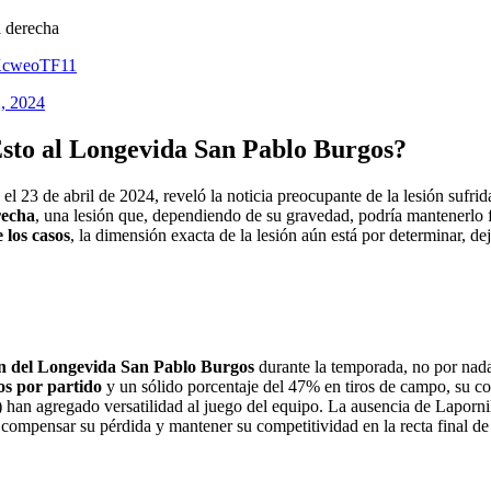
a derecha
zKcweoTF11
2, 2024
sto al Longevida San Pablo Burgos?
23 de abril de 2024, reveló la noticia preocupante de la lesión sufrida
recha
, una lesión que, dependiendo de su gravedad, podría mantenerlo
 los casos
, la dimensión exacta de la lesión aún está por determinar, 
ión del Longevida San Pablo Burgos
durante la temporada, no por nada
os por partido
y un sólido porcentaje del 47% en tiros de campo, su co
) han agregado versatilidad al juego del equipo. La ausencia de Laporn
a compensar su pérdida y mantener su competitividad en la recta final 