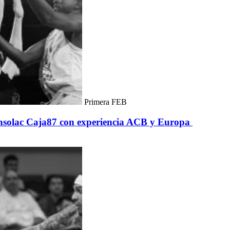
Primera FEB
Insolac Caja87 con experiencia ACB y Europa