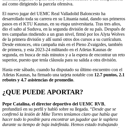
así como dirigiendo la parcela ofensiva.
El nuevo jugar del UEMC Real Valladolid Baloncesto ha
desarrollado toda su carrera en su Lituania natal, dando sus primeros
pasos en el KTU Kaunas, en su etapa universitaria. Tras tres años,
dio el salto al Suduva, en la segunda división de su país. Después de
tres campañas rindiendo a un gran nivel, firmó por los Alyta Wolves
de la primera división y allí sumó otros dos cursos a su currículum.
Desde entonces, otra campaña más en el Pieno Zvaigzdes, también
de primera, y esta 2023-24 militando en el Atletas Kaunas de
segunda, en busca de más minutos y a la espera de encontrar un reto
superior, puesto que tenía cláusula para su salida a otra división.
Hasta este sábado, cuando ha disputado su último encuentro con el
Atletas Kaunas, ha firmado una tarjeta notable con
12.7 puntos, 2.1
rebotes y 4.7 asistencias de promedio
.
¿QUE PUEDE APORTAR?
Pepe Catalina, el director deportivo del UEMC RVB
,
profundizó en su perfil y habló sobre su llegada. “
Desde que se
confirmó la lesión de Mike Torres teníamos claro que había que
hacer todo lo posible para encontrar un jugador que le supliera
durante su tiempo de baja indefinida. Hemos estado trabajando