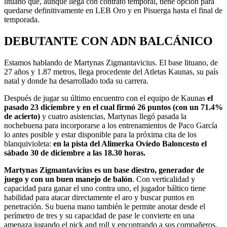
lituano que, aunque llega con contrato temporal, tiene opción para
quedarse definitivamente en LEB Oro y en Pisuerga hasta el final de
temporada.
DEBUTANTE CON ADN BALCÁNICO
Estamos hablando de Martynas Zigmantavicius. El base lituano, de
27 años y 1.87 metros, llega procedente del Atletas Kaunas, su país
natal y donde ha desarrollado toda su carrera.
Después de jugar su último encuentro con el equipo de Kaunas
el
pasado 23 diciembre y en el cual firmó 26 puntos (con un 71.4%
de acierto)
y cuatro asistencias, Martynas llegó pasada la
nochebuena para incorporarse a los entrenamientos de Paco García
lo antes posible y estar disponible para la próxima cita de los
blanquivioleta:
en la pista del Alimerka Oviedo Baloncesto el
sábado 30 de diciembre a las 18.30 horas.
Martynas Zigmantavicius es un base diestro, generador de
juego y con un buen manejo de balón
. Con verticalidad y
capacidad para ganar el uno contra uno, el jugador báltico tiene
habilidad para atacar directamente el aro y buscar puntos en
penetración. Su buena mano también le permite anotar desde el
perímetro de tres y su capacidad de pase le convierte en una
amenaza jugando el pick and roll y encontrando a sus compañeros,