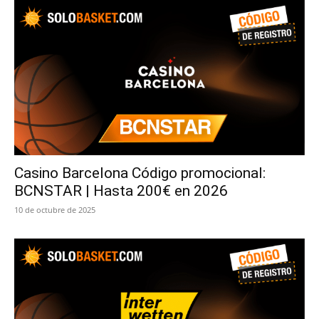
Casino Barcelona Código promocional:
BCNSTAR | Hasta 200€ en 2026
10 de octubre de 2025