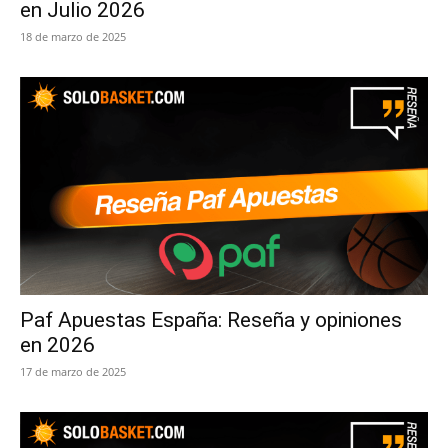
en Julio 2026
18 de marzo de 2025
Paf Apuestas España: Reseña y opiniones
en 2026
17 de marzo de 2025