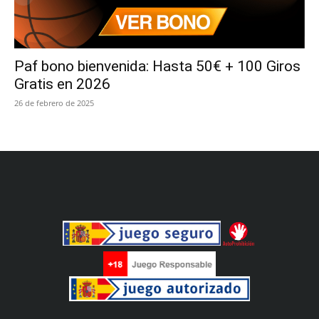
Paf bono bienvenida: Hasta 50€ + 100 Giros
Gratis en 2026
26 de febrero de 2025