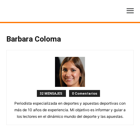
Barbara Coloma
32 MENSAJES
0 Comentarios
Periodista especializada en deportes y apuestas deportivas con
más de 10 años de experiencia. Mi objetivo es informar y guiar a
los lectores en el dinámico mundo del deporte y las apuestas.