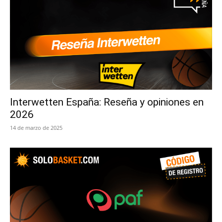
Interwetten España: Reseña y opiniones en
2026
14 de marzo de 2025