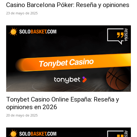
Casino Barcelona Póker: Reseña y opiniones
23 de mayo de 2025
Tonybet Casino Online España: Reseña y
opiniones en 2026
20 de mayo de 2025