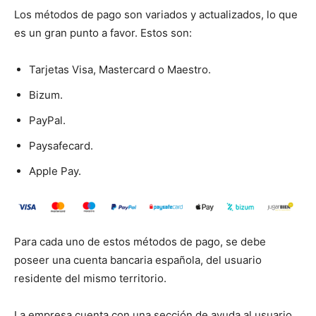
Los métodos de pago son variados y actualizados, lo que
es un gran punto a favor. Estos son:
Tarjetas Visa, Mastercard o Maestro.
Bizum.
PayPal.
Paysafecard.
Apple Pay.
Para cada uno de estos métodos de pago, se debe
poseer una cuenta bancaria española, del usuario
residente del mismo territorio.
La empresa cuenta con una sección de ayuda al usuario,