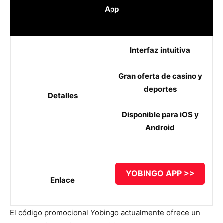
App
Interfaz intuitiva
Gran oferta de casino y
deportes
Detalles
Disponible para iOS y
Android
YOBINGO APP >>
Enlace
El código promocional Yobingo actualmente ofrece un