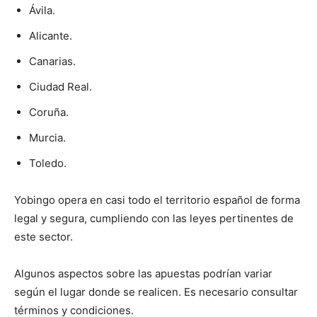
Ávila.
Alicante.
Canarias.
Ciudad Real.
Coruña.
Murcia.
Toledo.
Yobingo opera en casi todo el territorio español de forma
legal y segura, cumpliendo con las leyes pertinentes de
este sector.
Algunos aspectos sobre las apuestas podrían variar
según el lugar donde se realicen. Es necesario consultar
términos y condiciones.