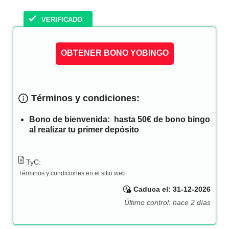
VERIFICADO
OBTENER BONO YOBINGO
Términos y condiciones:
Bono de bienvenida: hasta 50€ de bono bingo
al realizar tu primer depósito
TyC:
Términos y condiciones en el sitio web
Caduca el: 31-12-2026
Último control: hace 2 días