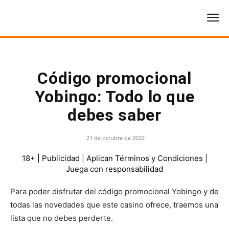
Código promocional
Yobingo: Todo lo que
debes saber
21 de octubre de 2022
18+ | Publicidad | Aplican Términos y Condiciones |
Juega con responsabilidad
Para poder disfrutar del código promocional Yobingo y de
todas las novedades que este casino ofrece, traemos una
lista que no debes perderte.