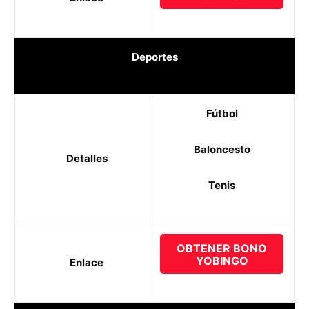
Deportes
Fútbol
Baloncesto
Detalles
Tenis
OBTENER BONO
YOBINGO
Enlace