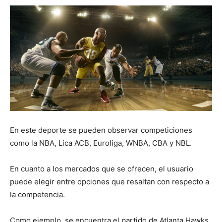
En este deporte se pueden observar competiciones
como la NBA, Lica ACB, Euroliga, WNBA, CBA y NBL.
En cuanto a los mercados que se ofrecen, el usuario
puede elegir entre opciones que resaltan con respecto a
la competencia.
Como ejemplo, se encuentra el partido de Atlanta Hawks