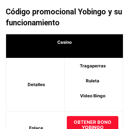
Código promocional Yobingo y su
funcionamiento
Casino
Tragaperras
Ruleta
Detalles
Video Bingo
OBTENER BONO
YOBINGO
Enlace