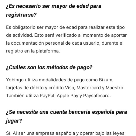
¿Es necesario ser mayor de edad para
registrarse?
Es obligatorio ser mayor de edad para realizar este tipo
de actividad. Esto será verificado al momento de aportar
la documentación personal de cada usuario, durante el
registro en la plataforma.
¿Cuáles son los métodos de pago?
Yobingo utiliza modalidades de pago como Bizum,
tarjetas de débito y crédito Visa, Mastercard y Maestro.
También utiliza PayPal, Apple Pay y Paysafecard.
¿Se necesita una cuenta bancaria española para
jugar?
Sí. Al ser una empresa española y operar bajo las leyes