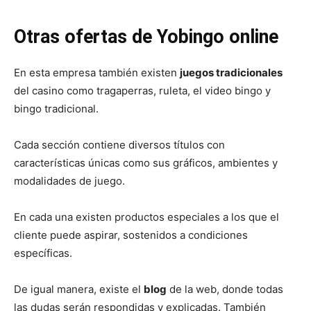
Otras ofertas de Yobingo online
En esta empresa también existen
juegos tradicionales
del casino como tragaperras, ruleta, el video bingo y
bingo tradicional.
Cada sección contiene diversos títulos con
características únicas como sus gráficos, ambientes y
modalidades de juego.
En cada una existen productos especiales a los que el
cliente puede aspirar, sostenidos a condiciones
específicas.
De igual manera, existe el
blog
de la web, donde todas
las dudas serán respondidas y explicadas. También