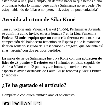
estar todas a una, por ejemplo, en defensa hacer lo que hemos dicho
o no hacer todas lo mismo, pero contra Salamanca no se puede. No
estoy hablando de fallar o no, pero… sí, estoy un poco enfadada”.
Avenida al ritmo de Sika Koné
Tras su victoria ante Valencia Basket (71-56), Perfumerías Avenida
se confirma como invicto en esta jornada 7 en la Liga Femenina
Endesa. El
único equipo que no conoce la derrota
en la máxima
competición del baloncesto femenino en España y que le mantiene
líder en solitario seguido del Casademont Zaragoza, que adelanta así
a las ‘taronja’ con dos partidos perdidos.
La mejor de las de Salamanca fue Sika Koné con una
actuación de
líder de 23 puntos y 8 rebotes
en 31 minutos en pista, seguida de
Andrea Vilaró con 12 puntos y 4 rebotes, que tuvieron en ese
aspecto la ayuda destacada de Laura Gil (8 rebotes) y Alexis Prince
(7 rebotes).
¿Te ha gustado el artículo?
Compártelo con quien también ame el baloncesto.