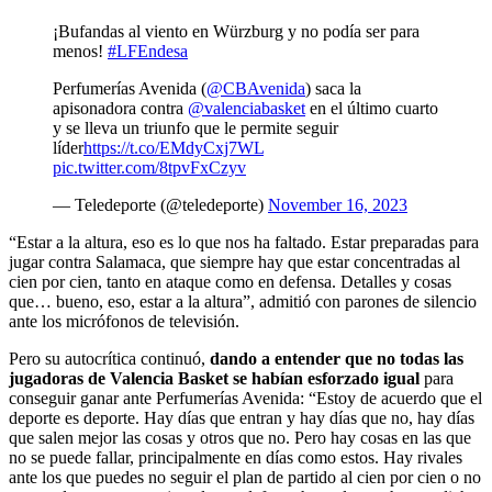
¡Bufandas al viento en Würzburg y no podía ser para
menos!
#LFEndesa
Perfumerías Avenida (
@CBAvenida
) saca la
apisonadora contra
@valenciabasket
en el último cuarto
y se lleva un triunfo que le permite seguir
líder
https://t.co/EMdyCxj7WL
pic.twitter.com/8tpvFxCzyv
— Teledeporte (@teledeporte)
November 16, 2023
“Estar a la altura, eso es lo que nos ha faltado. Estar preparadas para
jugar contra Salamaca, que siempre hay que estar concentradas al
cien por cien, tanto en ataque como en defensa. Detalles y cosas
que… bueno, eso, estar a la altura”, admitió con parones de silencio
ante los micrófonos de televisión.
Pero su autocrítica continuó,
dando a entender que no todas las
jugadoras de Valencia Basket se habían esforzado igual
para
conseguir ganar ante Perfumerías Avenida: “Estoy de acuerdo que el
deporte es deporte. Hay días que entran y hay días que no, hay días
que salen mejor las cosas y otros que no. Pero hay cosas en las que
no se puede fallar, principalmente en días como estos. Hay rivales
ante los que puedes no seguir el plan de partido al cien por cien o no