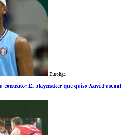
Euroliga
 su contrato: El playmaker que quiso Xavi Pascual