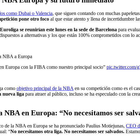
os como Dubai o Valencia
, que siguen contando con muchas papeletas 
petición
pone otro foco
al que estar atento y llena de incertidumbre l
a Euroliga se reunirían este lunes en la sede de Barcelona
para evalua
dispuestos a alternativas y los que están 100% comprometidos con lo ac
la NBA a Europa
a en Europa con la FIBA como nuestro principal socio”
pic.twitter.com
iga como
objetivo principal de la NBA
en su competición como es el cas
a nueva liga
para atraer al público, incluso se ha especulado con la cr
la NBA en Europa: “No necesitamos ser salv
rco de la NBA en Europa se ha pronunciado Paulius Motiejunas,
CEO de
ual: “
No necesitamos otra liga. No necesitamos ser salvados.
Estamo