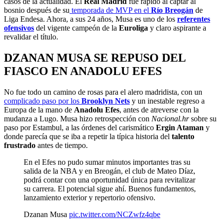
casos de la actualidad. El
Real Madrid
fue rápido al captar al
bosnio después de su
temporada de MVP en el
Río Breogán
de
Liga Endesa. Ahora, a sus 24 años, Musa es uno de los
referentes
ofensivos
del vigente campeón de la
Euroliga
y claro aspirante a
revalidar el título.
DZANAN MUSA SE REPUSO DEL
FIASCO EN ANADOLU EFES
No fue todo un camino de rosas para el alero madridista, con un
complicado paso por los
Brooklyn Nets
y un inestable regreso a
Europa de la mano de
Anadolu Efes
, antes de atreverse con la
mudanza a Lugo. Musa hizo retrospección con
Nacional.hr
sobre su
paso por Estambul, a las órdenes del carismático
Ergin Ataman
y
donde parecía que se iba a repetir la típica historia del
talento
frustrado
antes de tiempo.
En el Efes no pudo sumar minutos importantes tras su
salida de la NBA y en Breogán, el club de Mateo Díaz,
podrá contar con una oportunidad única para revitalizar
su carrera. El potencial sigue ahí. Buenos fundamentos,
lanzamiento exterior y repertorio ofensivo.
Dzanan Musa
pic.twitter.com/NCZwfz4qbe