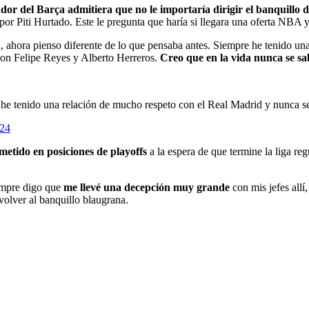
dor del Barça admitiera que no le importaría dirigir el banquillo 
or Piti Hurtado. Este le pregunta que haría si llegara una oferta NBA y o
, ahora pienso diferente de lo que pensaba antes. Siempre he tenido un
con Felipe Reyes y Alberto Herreros.
Creo que en la vida nunca se sa
e he tenido una relación de mucho respeto con el Real Madrid y nunca s
024
metido en posiciones de playoffs
a la espera de que termine la liga r
empre digo que
me llevé una decepción muy grande
con mis jefes allí
volver al banquillo blaugrana.