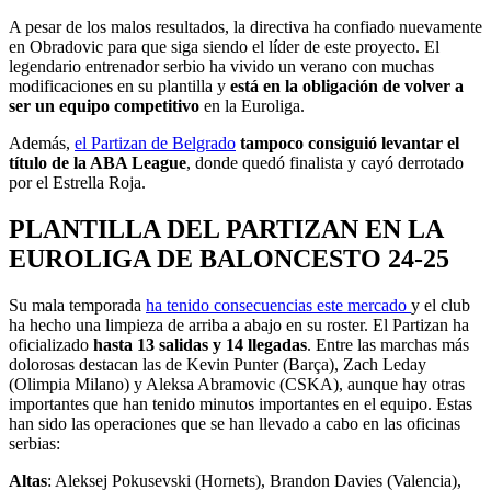
A pesar de los malos resultados, la directiva ha confiado nuevamente
en Obradovic para que siga siendo el líder de este proyecto. El
legendario entrenador serbio ha vivido un verano con muchas
modificaciones en su plantilla y
está en la obligación de volver a
ser un equipo competitivo
en la Euroliga.
Además,
el Partizan de Belgrado
tampoco consiguió levantar el
título de la ABA League
, donde quedó finalista y cayó derrotado
por el Estrella Roja.
PLANTILLA DEL PARTIZAN EN LA
EUROLIGA DE BALONCESTO 24-25
Su mala temporada
ha tenido consecuencias este mercado
y el club
ha hecho una limpieza de arriba a abajo en su roster. El Partizan ha
oficializado
hasta 13 salidas y 14 llegadas
. Entre las marchas más
dolorosas destacan las de Kevin Punter (Barça), Zach Leday
(Olimpia Milano) y Aleksa Abramovic (CSKA), aunque hay otras
importantes que han tenido minutos importantes en el equipo. Estas
han sido las operaciones que se han llevado a cabo en las oficinas
serbias:
Altas
: Aleksej Pokusevski (Hornets), Brandon Davies (Valencia),