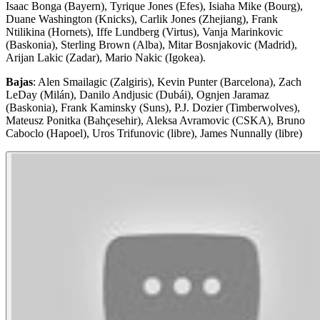
Isaac Bonga (Bayern), Tyrique Jones (Efes), Isiaha Mike (Bourg),
Duane Washington (Knicks), Carlik Jones (Zhejiang), Frank
Ntilikina (Hornets), Iffe Lundberg (Virtus), Vanja Marinkovic
(Baskonia), Sterling Brown (Alba), Mitar Bosnjakovic (Madrid),
Arijan Lakic (Zadar), Mario Nakic (Igokea).
Bajas
: Alen Smailagic (Zalgiris), Kevin Punter (Barcelona), Zach
LeDay (Milán), Danilo Andjusic (Dubái), Ognjen Jaramaz
(Baskonia), Frank Kaminsky (Suns), P.J. Dozier (Timberwolves),
Mateusz Ponitka (Bahçesehir), Aleksa Avramovic (CSKA), Bruno
Caboclo (Hapoel), Uros Trifunovic (libre), James Nunnally (libre)