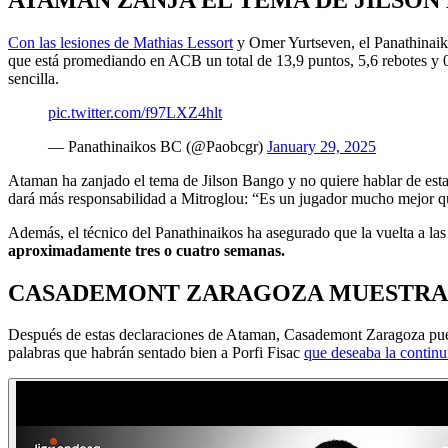
Con las lesiones de Mathias Lessort
y Omer Yurtseven, el Panathinaiko
que está promediando en ACB un total de 13,9 puntos, 5,6 rebotes y 0,
sencilla.
pic.twitter.com/f97LXZ4hlt
— Panathinaikos BC (@Paobcgr)
January 29, 2025
Ataman ha zanjado el tema de Jilson Bango y no quiere hablar de esta 
dará más responsabilidad a Mitroglou: “Es un jugador mucho mejor qu
Además, el técnico del Panathinaikos ha asegurado que la vuelta a la
aproximadamente tres o cuatro semanas.
CASADEMONT ZARAGOZA MUESTRA 
Después de estas declaraciones de Ataman, Casademont Zaragoza puede
palabras que habrán sentado bien a Porfi Fisac
que deseaba la continui