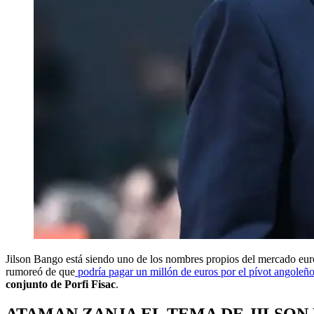
Jilson Bango está siendo uno de los nombres propios del mercado eur
rumoreó de que
podría pagar un millón de euros por el pívot angoleñ
conjunto de Porfi Fisac
.
ATAMAN ZANJA EL TEMA DE JILSON