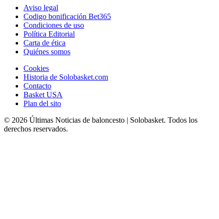
Aviso legal
Codigo bonificación Bet365
Condiciones de uso
Política Editorial
Carta de ética
Quiénes somos
Cookies
Historia de Solobasket.com
Contacto
Basket USA
Plan del sito
© 2026 Últimas Noticias de baloncesto | Solobasket. Todos los
derechos reservados.