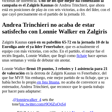
victorias de diferencia.
Uno de los que mejor ha comenzado la
campaña es el Zalgiris Kaunas
de Andrea Trinchieri, que ahora
está en posiciones de play-in con seis victorias, a dos del líder, con el
que cayó precisamente en el partido de la jornada 10.
Andrea Trinchieri no acaba de estar
satisfecho con Lonnie Walker en Zalgiris
Zalgiris Kaunas
cayó en su pabellón 65-72 en la jornada 10 de la
Euroliga ante el ya líder Fenerbahce
, que es actualmente el
equipo con más victorias, con ocho. En el partido, el mejor fue el
recién llegado, Lonnie Walker, que llegó como
fichaje
hace apenas
unas semanas y venía de debutar sin anotar.
Lonnie Walker
firmó 19 puntos, 3 rebotes y 1 asistencia para 21
de valoración
en la derrota de Zalgiris Kaunas vs Fenerbahce, del
que fue MVP. Sin embargo, este mejor partido de su fichaje, que ya
había hecho lo propio
en liga lituana
, no acaba de convencer a su
entrenador, Andrea Trinchieri, que reconoce que le queda trabajo
por hacer para adaptarse:
.
@lonniewalker_4
sets the
tone!
pic.twitter.com/r9O6ZoQsS4