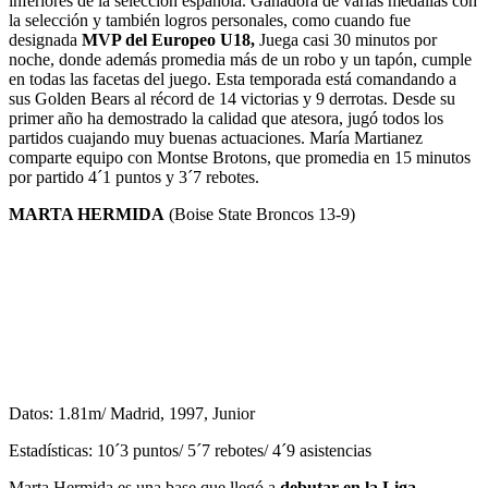
inferiores de la selección española. Ganadora de varias medallas con
la selección y también logros personales, como cuando fue
designada
MVP del Europeo U18,
Juega casi 30 minutos por
noche, donde además promedia más de un robo y un tapón, cumple
en todas las facetas del juego. Esta temporada está comandando a
sus Golden Bears al récord de 14 victorias y 9 derrotas. Desde su
primer año ha demostrado la calidad que atesora, jugó todos los
partidos cuajando muy buenas actuaciones. María Martianez
comparte equipo con Montse Brotons, que promedia en 15 minutos
por partido 4´1 puntos y 3´7 rebotes.
MARTA HERMIDA
(Boise State Broncos 13-9)
Datos: 1.81m/ Madrid, 1997, Junior
Estadísticas: 10´3 puntos/ 5´7 rebotes/ 4´9 asistencias
Marta Hermida es una base que llegó a
debutar en la Liga