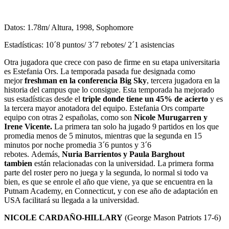
Datos: 1.78m/ Altura, 1998, Sophomore
Estadísticas: 10´8 puntos/ 3´7 rebotes/ 2´1 asistencias
Otra jugadora que crece con paso de firme en su etapa universitaria
es Estefania Ors. La temporada pasada fue designada como
mejor
freshman en la conferencia Big Sky
, tercera jugadora en la
historia del campus que lo consigue. Esta temporada ha mejorado
sus estadísticas desde el
triple donde tiene un 45% de acierto
y es
la tercera mayor anotadora del equipo. Estefania Ors comparte
equipo con otras 2 españolas, como son
Nicole Murugarren y
Irene Vicente.
La primera tan solo ha jugado 9 partidos en los que
promedia menos de 5 minutos, mientras que la segunda en 15
minutos por noche promedia 3´6 puntos y 3´6
rebotes. Además,
Nuria Barrientos y Paula Barghout
tambien
están relacionadas con la universidad. La primera forma
parte del roster pero no juega y la segunda, lo normal si todo va
bien, es que se enrole el año que viene, ya que se encuentra en la
Putnam Academy, en Connecticut, y con ese año de adaptación en
USA facilitará su llegada a la universidad.
NICOLE CARDAÑO-HILLARY
(George Mason Patriots 17-6)