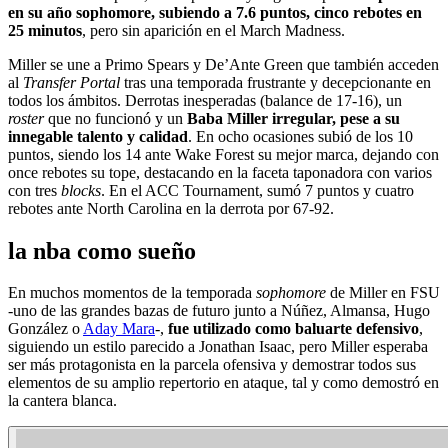
en su año sophomore, subiendo a 7.6 puntos, cinco rebotes en
25 minutos
, pero sin aparición en el March Madness.
Miller se une a Primo Spears y De’Ante Green que también acceden
al
Transfer Portal
tras una temporada frustrante y decepcionante en
todos los ámbitos. Derrotas inesperadas (balance de 17-16), un
roster
que no funcionó y un
Baba Miller irregular, pese a su
innegable talento y calidad
. En ocho ocasiones subió de los 10
puntos, siendo los 14 ante Wake Forest su mejor marca, dejando con
once rebotes su tope, destacando en la faceta taponadora con varios
con tres
blocks
. En el ACC Tournament, sumó 7 puntos y cuatro
rebotes ante North Carolina en la derrota por 67-92.
la nba como sueño
En muchos momentos de la temporada
sophomore
de Miller en FSU
-uno de las grandes bazas de futuro junto a Núñez, Almansa, Hugo
González o
Aday Mara
-,
fue utilizado como baluarte defensivo
,
siguiendo un estilo parecido a Jonathan Isaac, pero Miller esperaba
ser más protagonista en la parcela ofensiva y demostrar todos sus
elementos de su amplio repertorio en ataque, tal y como demostró en
la cantera blanca.