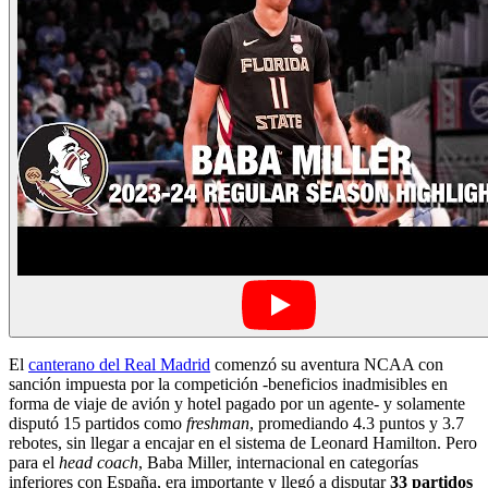
El
canterano del Real Madrid
comenzó su aventura NCAA con
sanción impuesta por la competición -beneficios inadmisibles en
forma de viaje de avión y hotel pagado por un agente- y solamente
disputó 15 partidos como
freshman
, promediando 4.3 puntos y 3.7
rebotes, sin llegar a encajar en el sistema de Leonard Hamilton. Pero
para el
head coach
, Baba Miller, internacional en categorías
inferiores con España, era importante y llegó a disputar
33 partidos