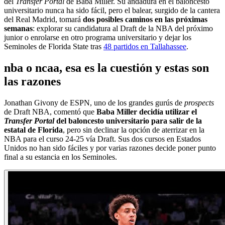
del
Transfer Portal
de Baba Miller. Su andadura en el baloncesto
universitario nunca ha sido fácil, pero el balear, surgido de la cantera
del Real Madrid, tomará
dos posibles caminos en las próximas
semanas
: explorar su candidatura al Draft de la NBA del próximo
junior o enrolarse en otro programa universitario y dejar los
Seminoles de Florida State tras
48 partidos en Tallahassee
.
nba o ncaa, esa es la cuestión y estas son
las razones
Jonathan Givony de ESPN, uno de los grandes gurús de
prospects
de Draft NBA, comentó que
Baba Miller decidía utilizar el
Transfer Portal
del baloncesto universitario para salir de la
estatal de Florida
, pero sin declinar la opción de aterrizar en la
NBA para el curso 24-25 vía Draft. Sus dos cursos en Estados
Unidos no han sido fáciles y por varias razones decide poner punto
final a su estancia en los Seminoles.