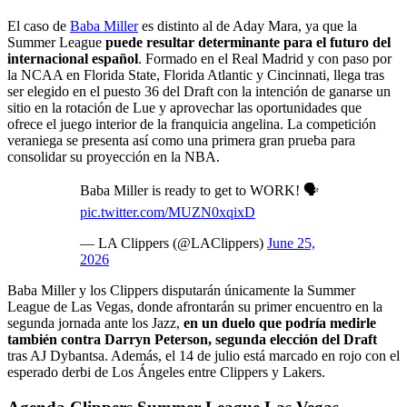
El caso de
Baba Miller
es distinto al de Aday Mara, ya que la
Summer League
puede resultar determinante para el futuro del
internacional español
. Formado en el Real Madrid y con paso por
la NCAA en Florida State, Florida Atlantic y Cincinnati, llega tras
ser elegido en el puesto 36 del Draft con la intención de ganarse un
sitio en la rotación de Lue y aprovechar las oportunidades que
ofrece el juego interior de la franquicia angelina. La competición
veraniega se presenta así como una primera gran prueba para
consolidar su proyección en la NBA.
Baba Miller is ready to get to WORK! 🗣️
pic.twitter.com/MUZN0xqixD
— LA Clippers (@LAClippers)
June 25,
2026
Baba Miller y los Clippers disputarán únicamente la Summer
League de Las Vegas, donde afrontarán su primer encuentro en la
segunda jornada ante los Jazz,
en un duelo que podría medirle
también contra Darryn Peterson, segunda elección del Draft
tras AJ Dybantsa. Además, el 14 de julio está marcado en rojo con el
esperado derbi de Los Ángeles entre Clippers y Lakers.