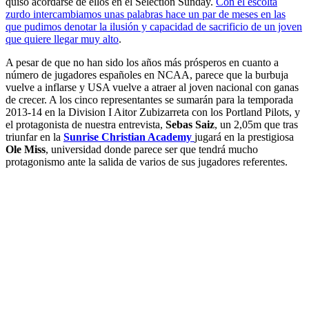
quiso acordarse de ellos en el Selection Sunday.
Con el escolta
zurdo intercambiamos unas palabras hace un par de meses en las
que pudimos denotar la ilusión y capacidad de sacrificio de un joven
que quiere llegar muy alto
.
A pesar de que no han sido los años más prósperos en cuanto a
número de jugadores españoles en NCAA, parece que la burbuja
vuelve a inflarse y USA vuelve a atraer al joven nacional con ganas
de crecer. A los cinco representantes se sumarán para la temporada
2013-14 en la Division I Aitor Zubizarreta con los Portland Pilots, y
el protagonista de nuestra entrevista,
Sebas Saiz
, un 2,05m que tras
triunfar en la
Sunrise Christian Academy
jugará en la prestigiosa
Ole Miss
, universidad donde parece ser que tendrá mucho
protagonismo ante la salida de varios de sus jugadores referentes.