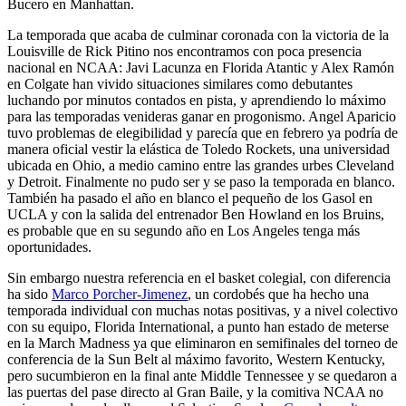
Bucero en Manhattan.
La temporada que acaba de culminar coronada con la victoria de la
Louisville de Rick Pitino nos encontramos con poca presencia
nacional en NCAA: Javi Lacunza en Florida Atantic y Alex Ramón
en Colgate han vivido situaciones similares como debutantes
luchando por minutos contados en pista, y aprendiendo lo máximo
para las temporadas venideras ganar en progonismo. Angel Aparicio
tuvo problemas de elegibilidad y parecía que en febrero ya podría de
manera oficial vestir la elástica de Toledo Rockets, una universidad
ubicada en Ohio, a medio camino entre las grandes urbes Cleveland
y Detroit. Finalmente no pudo ser y se paso la temporada en blanco.
También ha pasado el año en blanco el pequeño de los Gasol en
UCLA y con la salida del entrenador Ben Howland en los Bruins,
es probable que en su segundo año en Los Angeles tenga más
oportunidades.
Sin embargo nuestra referencia en el basket colegial, con diferencia
ha sido
Marco Porcher-Jimenez
, un cordobés que ha hecho una
temporada individual con muchas notas positivas, y a nivel colectivo
con su equipo, Florida International, a punto han estado de meterse
en la March Madness ya que eliminaron en semifinales del torneo de
conferencia de la Sun Belt al máximo favorito, Western Kentucky,
pero sucumbieron en la final ante Middle Tennessee y se quedaron a
las puertas del pase directo al Gran Baile, y la comitiva NCAA no