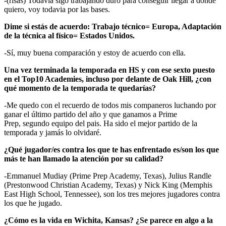
-(risas) Todavía sigo trabajando duro para conseguir llegar a donde
quiero, voy todavia por las bases.
Dime si estás de acuerdo: Trabajo técnico= Europa, Adaptación
de la técnica al físico= Estados Unidos.
-Sí, muy buena comparación y estoy de acuerdo con ella.
Una vez terminada la temporada en HS y con ese sexto puesto
en el Top10 Academies, incluso por delante de Oak Hill, ¿con
qué momento de la temporada te quedarías?
-Me quedo con el recuerdo de todos mis companeros luchando por
ganar el último partido del año y que ganamos a Prime
Prep, segundo equipo del pais. Ha sido el mejor partido de la
temporada y jamás lo olvidaré.
¿Qué jugador/es contra los que te has enfrentado es/son los que
más te han llamado la atención por su calidad?
-Emmanuel Mudiay (Prime Prep Academy, Texas), Julius Randle
(Prestonwood Christian Academy, Texas) y Nick King (Memphis
East High School, Tennessee), son los tres mejores jugadores contra
los que he jugado.
¿Cómo es la vida en Wichita, Kansas? ¿Se parece en algo a la