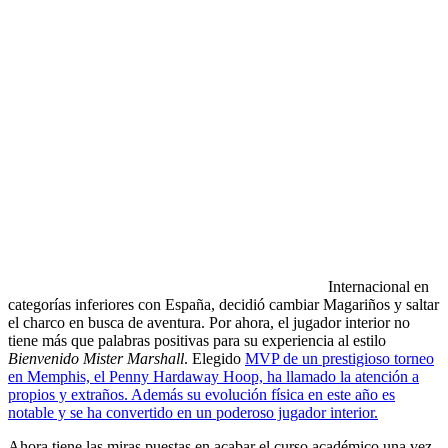
Internacional en
categorías inferiores con España, decidió cambiar Magariños y saltar
el charco en busca de aventura. Por ahora, el jugador interior no
tiene más que palabras positivas para su experiencia al estilo
Bienvenido Mister Marshall
. Elegido
MVP de un prestigioso torneo
en Memphis, el Penny Hardaway Hoop, ha llamado la atención a
propios y extraños. Además su evolución física en este año es
notable y se ha convertido en un poderoso jugador interior.
Ahora tiene las miras puestas en acabar el curso académico una vez