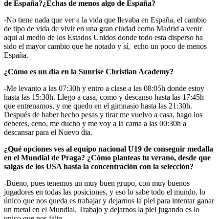
de España?¿Echas de menos algo de España?
-No tiene nada que ver a la vida que llevaba en España, el cambio
de tipo de vida de vivir en una gran ciudad como Madrid a venir
aqui al medio de los Estados Unidos donde todo esta disperso ha
sido el mayor cambio que he notado y sí, echo un poco de menos
España.
¿Cómo es un día en la Sunrise Christian Academy?
-Me levanto a las 07:30h y entro a clase a las 08:05h donde estoy
hasta las 15:30h. Llego a casa, como y descanso hasta las 17:45h
que entrenamos, y me quedo en el gimnasio hasta las 21:30h.
Después de haber hecho pesas y tirar me vuelvo a casa, hago los
deberes, ceno, me ducho y me voy a la cama a las 00:30h a
descansar para el Nuevo dia.
¿Qué opciones ves al equipo nacional U19 de conseguir medalla
en el Mundial de Praga? ¿Cómo planteas tu verano, desde que
salgas de los USA hasta la concentración con la selección?
-Bueno, pues tenemos un muy buen grupo, con muy buenos
jugadores en todas las posiciones, y eso lo sabe todo el mundo, lo
único que nos queda es trabajar y dejarnos la piel para intentar ganar
un metal en el Mundial. Trabajo y dejarnos la piel jugando es lo
unico que nos falta.