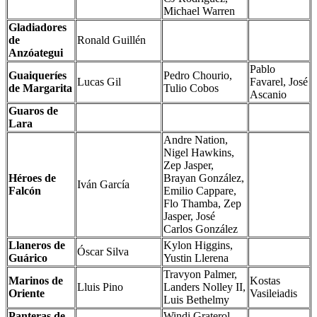
Michael Warren
Gladiadores
de
Ronald Guillén
Anzóategui
Pablo
Guaiqueríes
Pedro Chourio,
Lucas Gil
Favarel, José
de Margarita
Tulio Cobos
Ascanio
Guaros de
Lara
Andre Nation,
Nigel Hawkins,
Zep Jasper,
Héroes de
Brayan González,
Iván García
Falcón
Emilio Cappare,
Flo Thamba, Zep
Jasper, José
Carlos González
Llaneros de
Kylon Higgins,
Óscar Silva
Guárico
Yustin Llerena
Travyon Palmer,
Marinos de
Kostas
Lluis Pino
Landers Nolley II,
Oriente
Vasileiadis
Luis Bethelmy
Panteras de
Windi Graterol,