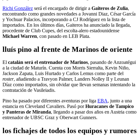
Richi González
será el encargado de dirigir a
Gaiteros de Zulia
,
encontrando como grandes novedades a Jovanni Diaz, César García
y Yochuar Palacios, incorporando a CJ Rodríguez en la lista de
importados. En los últimos días, Gaiteros ha anunciado la llegada,
procedente de Club Cupes, del escolta-alero estadounidense
Michael Warren
, con pasado en LEB Plata.
lluís pino al frente de Marinos de oriente
El
catalán será el entrenador de Marinos
, pasando de Anzoatégui
a la ciudad de Maturín. Cuenta con Morris Sierralta, Kevin Niño,
Jackson Zapata, Luis Hurtado y Carlos Lemus como parte del
roster
, añadiendo a Travyon Palmer, Landers Nolley II y Leunan
Díaz como importados, sin olvidar que llevan semanas intentando la
contratación de Vasileiadis.
Pino ha pasado por diferentes aventuras por liga
EBA
, junto a una
estancia en Cleveland Cavaliers. Pasó por
Huracanes de Tampico
y Panteras de Miranda
, llegando a pasar dos años en Austria como
entrenador de UBSC Graz y Oberwart Gunners.
los fichajes de todos los equipos y rumores