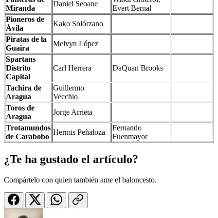
Daniel Seoane
Miranda
Evert Bernal
Pioneros de
Kako Solórzano
Ávila
Piratas de la
Melvyn López
Guaira
Spartans
Distrito
Carl Herrera
DaQuan Brooks
Capital
Tachira de
Guillermo
Aragua
Vecchio
Toros de
Jorge Arrieta
Aragua
Trotamundos
Fernando
Hermis Peñaloza
de Carabobo
Fuenmayor
¿Te ha gustado el artículo?
Compártelo con quien también ame el baloncesto.