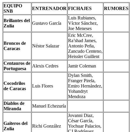
EQUIPO
ENTRENADOR
FICHAJES
RUMORES
SNB
Luis Rubianes,
Brillantes del
Gustavo García
Víctor Sánchez,
Zulia
Joe Meneses
Eric McCree,
Ra’shad James,
Broncos de
Néstor Salazar
Antonio Peña,
Caracas
Zancudo Centeno,
Heissler Guillent
Centauros de
Alexis Cedres
Jamir Coleman
Portuguesa
Dylan Smith,
Franger Pirela,
Cocodrilos
Luis Flores
Emiro Hernández,
de Caracas
Yohandryt
Mendoza
Diablos de
Manuel Echezuría
Miranda
Jovanni Diaz,
César García,
Gaiteros del
Richi González
Yochuar Palacios,
Zulia
CJ Rodríguez,