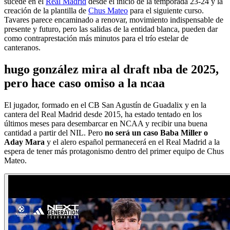
sucede en el
Real Madrid
desde el inicio de la temporada 23-24 y la
creación de la plantilla de
Chus Mateo
para el siguiente curso.
Tavares parece encaminado a renovar, movimiento indispensable de
presente y futuro, pero las salidas de la entidad blanca, pueden dar
como contraprestación más minutos para el trío estelar de
canteranos.
hugo gonzález mira al draft nba de 2025,
pero hace caso omiso a la ncaa
El jugador, formado en el CB San Agustín de Guadalix y en la
cantera del Real Madrid desde 2015, ha estado tentado en los
últimos meses para desembarcar en NCAA y recibir una buena
cantidad a partir del NIL. Pero
no será un caso Baba Miller o
Aday Mara
y el alero español permanecerá en el Real Madrid a la
espera de tener más protagonismo dentro del primer equipo de Chus
Mateo.