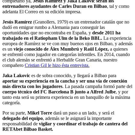
completarlo ya,
Jesús Ramírez y Jaka Lakovic serán los
entrenadores ayudantes de Carles Duran en Bilbao
, tal y como
adelanta El Correo en su edición impresa.
Jesús Ramírez
(Granollers, 1979) es un entrenador catalán que no
dudó en emigrar rumbo a Alemania para conseguir las
oportunidades que no encontraba en España, y
desde 2011 ha
trabajado en el Ratiopham Ulm de la Beko BBL.
La experiencia
europea de Ramírez se ve con muy buenos ojos en Bilbao, y además
es un
viejo conocido de Álex Mumbrú y Raül López,
a quienes
se enfrentó como jugador en categorías infentiles. En 2014, cuando
el club alemán se enfrentó a Herbalife Gran Canaria, nuestro
compañero
Cristian Gil le hizo ésta entrevista.
Jaka Lakovic
es de sobra conocido, y llegará a Bilbao para
aportar su experiencia en la cancha y ser una vía de conexión
más directa con los jugadores
. La pasada campaña formó parte del
cuerpo técnico del FC Barcelona B junto a Alfred Julbe
, y por
tanto esta será su primera experiencia en un banquillo de la máxima
categoría.
Por su parte,
Mikel Torre
dará un paso a un lado, y será el
delegado del equipo
, además se le asignará la importante
responsabilidad de
vigilar y coordinar el trabajo de cantera del
RETAbet Bilbao Basket.