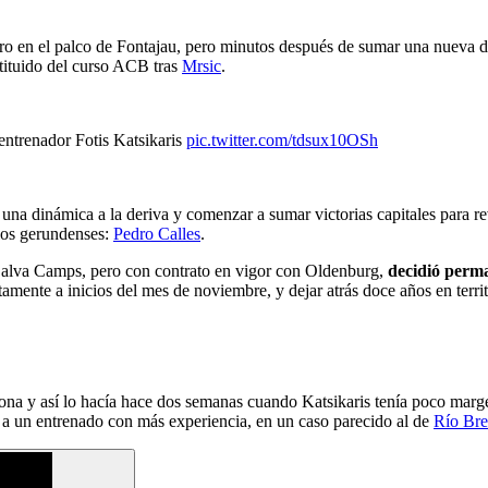
 en el palco de Fontajau, pero minutos después de sumar una nueva derr
tituido del curso ACB tras
Mrsic
.
 entrenador Fotis Katsikaris
pic.twitter.com/tdsux10OSh
una dinámica a la deriva y comenzar a sumar victorias capitales para rev
llos gerundenses:
Pedro Calles
.
 Salva Camps, pero con contrato en vigor con Oldenburg,
decidió perma
etamente a inicios del mes de noviembre, y dejar atrás doce años en ter
na y así lo hacía hace dos semanas cuando Katsikaris tenía poco marge
o a un entrenado con más experiencia, en un caso parecido al de
Río Br