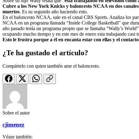
Sobre su hijo Wally relata que “
esta trabajando en televisión como 
Cubre a los New York Knicks y baloncesto NCAA en dos canales di
muertos
. Es su segundo año haciendo esto.
En el baloncesto NCAA, sale en el canal CBS Sports. Analiza los partid
NCAA en un programa llamada “Inside College Basketball” que dura una
año pasado tenía un programa propio que se llamaba “Wally’s World” 
ocupando mucho tiempo y en este mes de enero esta trabajando casi t
Esto le frustra porque a él en encanta estar con ellas y el contact
¿Te ha gustado el artículo?
Compártelo con quien también ame el baloncesto.
Sobre el autor
cjimenez
Véase también: