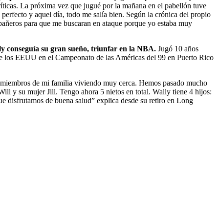
ríticas. La próxima vez que jugué por la mañana en el pabellón tuve
perfecto y aquel día, todo me salía bien. Según la crónica del propio
añeros para que me buscaran en ataque porque yo estaba muy
lly conseguía su gran sueño, triunfar en la NBA.
Jugó 10 años
n de los EEUU en el Campeonato de las Américas del 99 en Puerto Rico
s miembros de mi familia viviendo muy cerca. Hemos pasado mucho
l y su mujer Jill. Tengo ahora 5 nietos en total. Wally tiene 4 hijos:
ue disfrutamos de buena salud” explica desde su retiro en Long