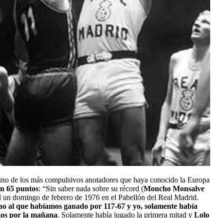
 uno de los más compulsivos anotadores que haya conocido la Europa
n 65 puntos
: “Sin saber nada sobre su récord (
Moncho Monsalve
l un domingo de febrero de 1976 en el Pabellón del Real Madrid.
bao al que habíamos ganado por 117-67 y yo, solamente había
gos por la mañana
. Solamente había jugado la primera mitad y
Lolo