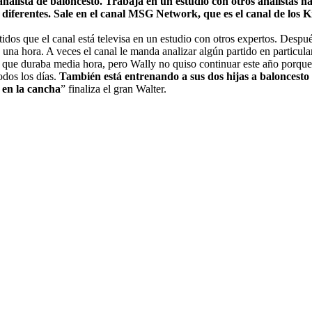
analista de baloncesto. Trabaja en un estudio con otros analistas 
ferentes. Sale en el canal MSG Network, que es el canal de los Kn
os que el canal está televisa en un estudio con otros expertos. Después,
 hora. A veces el canal le manda analizar algún partido en particular 
que duraba media hora, pero Wally no quiso continuar este año porque 
odos los días.
También está entrenando a sus dos hijas a baloncesto
o en la cancha
” finaliza el gran Walter.