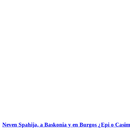
Neven Spahija, a Baskonia y en Burgos ¿Epi o Casim