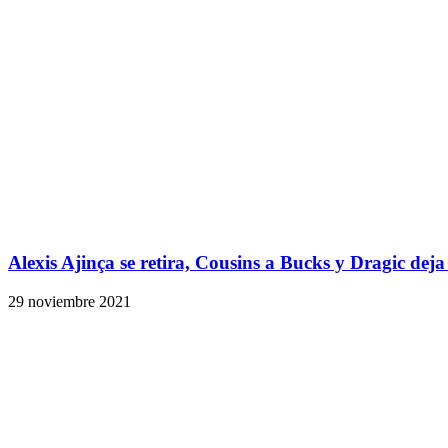
Alexis Ajinça se retira, Cousins a Bucks y Dragic deja
29 noviembre 2021