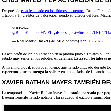
CHUS MATEO Y LA ACTUACIÓN DE 
Después de
estar lesionado en los últimos encuentros
, Bruno Fernando
1 tapón y 17 créditos de valoración, siendo el jugador del Real Madri
SHOWtime
@BrunoFernandoMV
#LigaEndesa
pic.twitter.com/TNjs45Tk
— Real Madrid Basket (@RMBaloncesto)
April 13, 2025
La actuación de Bruno Fernando en la pintura junto a Tavares o Garu
estado muy serios en los rebotes, en defensas.
Estas son fortalezas 
A nivel individual, el pívot angoleño, que ha sido criticado durante 
esperemos que mantenga la solidez
en ambos lados de la cancha por
XAVIER RATHAN MAYES TAMBIÉN RE
La temporada de Xavier Rathan Mayes
ha estado marcada por pequ
Laguna Tenerife ha sido notable y ha ayudado al equipo a sumar otra 