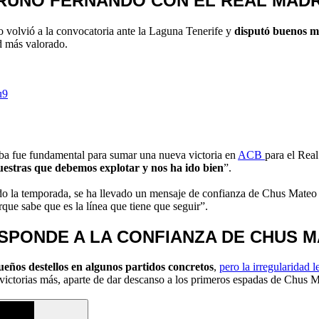
BRUNO FERNANDO CON EL REAL MADR
 volvió a la convocatoria ante la Laguna Tenerife y
disputó buenos m
d más valorado.
u9
ba fue fundamental para sumar una nueva victoria en
ACB
para el Rea
nuestras que debemos explotar y nos ha ido bien
”.
todo la temporada, se ha llevado un mensaje de confianza de Chus Mateo 
que sabe que es la línea que tiene que seguir”.
SPONDE A LA CONFIANZA DE CHUS 
eños destellos en algunos partidos concretos
,
pero la irregularidad
victorias más, aparte de dar descanso a los primeros espadas de Chus M