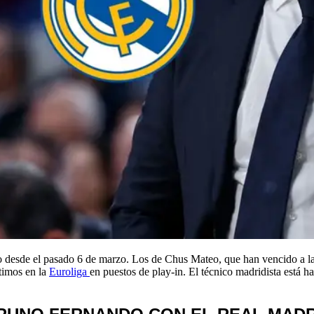
o desde el pasado 6 de marzo. Los de Chus Mateo, que han vencido a la
ptimos en la
Euroliga
en puestos de play-in. El técnico madridista está h