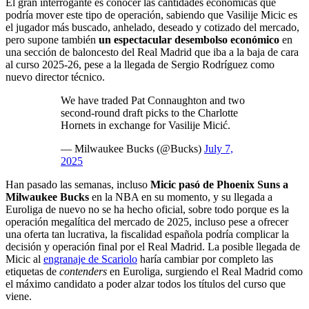
El gran interrogante es conocer las cantidades económicas que
podría mover este tipo de operación, sabiendo que Vasilije Micic es
el jugador más buscado, anhelado, deseado y cotizado del mercado,
pero supone también
un espectacular desembolso económico
en
una sección de baloncesto del Real Madrid que iba a la baja de cara
al curso 2025-26, pese a la llegada de Sergio Rodríguez como
nuevo director técnico.
We have traded Pat Connaughton and two
second-round draft picks to the Charlotte
Hornets in exchange for Vasilije Micić.
— Milwaukee Bucks (@Bucks)
July 7,
2025
Han pasado las semanas, incluso
Micic pasó de Phoenix Suns a
Milwaukee Bucks
en la NBA en su momento, y su llegada a
Euroliga de nuevo no se ha hecho oficial, sobre todo porque es la
operación megalítica del mercado de 2025, incluso pese a ofrecer
una oferta tan lucrativa, la fiscalidad española podría complicar la
decisión y operación final por el Real Madrid. La posible llegada de
Micic al
engranaje de Scariolo
haría cambiar por completo las
etiquetas de
contenders
en Euroliga, surgiendo el Real Madrid como
el máximo candidato a poder alzar todos los títulos del curso que
viene.